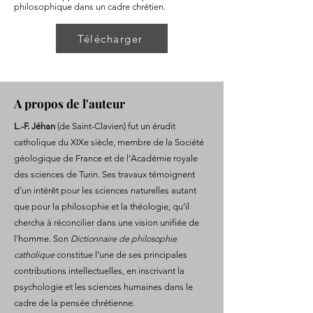
philosophique dans un cadre chrétien.
Télécharger
A propos de l'auteur
L.-F. Jéhan
(de Saint-Clavien) fut un érudit
catholique du XIXe siècle, membre de la Société
géologique de France et de l’Académie royale
des sciences de Turin. Ses travaux témoignent
d’un intérêt pour les sciences naturelles autant
que pour la philosophie et la théologie, qu’il
chercha à réconcilier dans une vision unifiée de
l’homme. Son
Dictionnaire de philosophie
catholique
constitue l’une de ses principales
contributions intellectuelles, en inscrivant la
psychologie et les sciences humaines dans le
cadre de la pensée chrétienne.