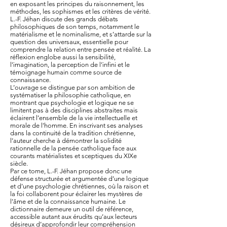
en exposant les principes du raisonnement, les
méthodes, les sophismes et les critères de vérité.
L.-F. Jéhan discute des grands débats
philosophiques de son temps, notamment le
matérialisme et le nominalisme, et s’attarde sur la
question des universaux, essentielle pour
comprendre la relation entre pensée et réalité. La
réflexion englobe aussi la sensibilité,
l’imagination, la perception de l’infini et le
témoignage humain comme source de
connaissance.
L’ouvrage se distingue par son ambition de
systématiser la philosophie catholique, en
montrant que psychologie et logique ne se
limitent pas à des disciplines abstraites mais
éclairent l’ensemble de la vie intellectuelle et
morale de l’homme. En inscrivant ses analyses
dans la continuité de la tradition chrétienne,
l’auteur cherche à démontrer la solidité
rationnelle de la pensée catholique face aux
courants matérialistes et sceptiques du XIXe
siècle.
Par ce tome, L.-F. Jéhan propose donc une
défense structurée et argumentée d’une logique
et d’une psychologie chrétiennes, où la raison et
la foi collaborent pour éclairer les mystères de
l’âme et de la connaissance humaine. Le
dictionnaire demeure un outil de référence,
accessible autant aux érudits qu’aux lecteurs
désireux d’approfondir leur compréhension