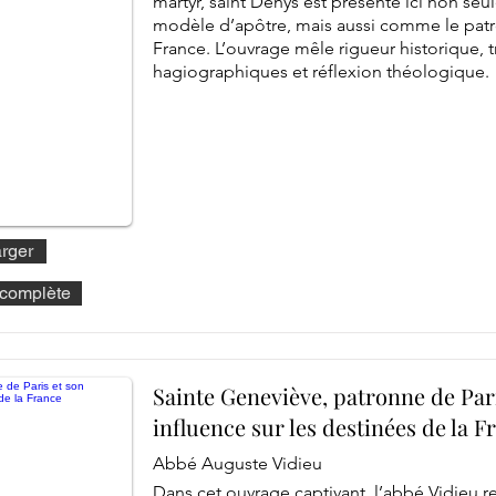
martyr, saint Denys est présenté ici non 
modèle d’apôtre, mais aussi comme le patro
France. L’ouvrage mêle rigueur historique, t
hagiographiques et réflexion théologique.
rger
e complète
Sainte Geneviève, patronne de Par
influence sur les destinées de la F
Abbé Auguste Vidieu
Dans cet ouvrage captivant, l’abbé Vidieu ret