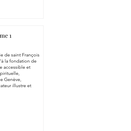
ome 1
ie de saint François
'à la fondation de
le accessible et
irituelle,
 de Genève,
teur illustre et