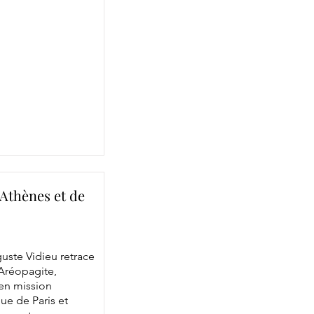
'Athènes et de
uste Vidieu retrace
’Aréopagite,
 en mission
ue de Paris et