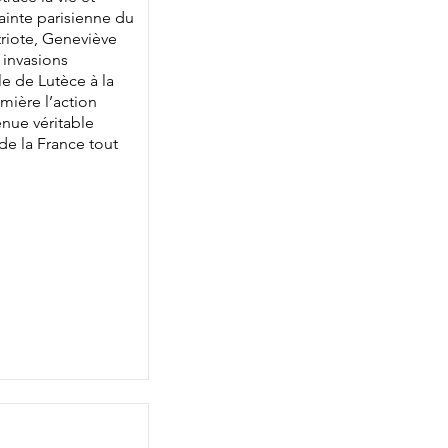
sainte parisienne du
triote, Geneviève
 invasions
le de Lutèce à la
umière l’action
enue véritable
 de la France tout