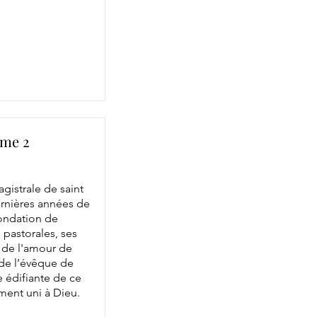
ome 2
istrale de saint
ernières années de
fondation de
s pastorales, ses
é de l'amour de
t de l’évêque de
 édifiante de ce
ment uni à Dieu.