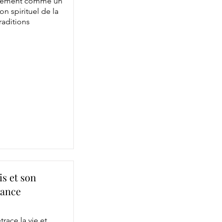
seulement comme un
n spirituel de la
raditions
is et son
rance
race la vie et