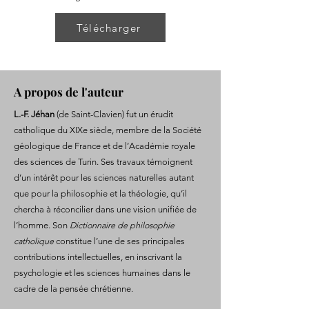
Télécharger
A propos de l'auteur
L.-F. Jéhan
(de Saint-Clavien) fut un érudit
catholique du XIXe siècle, membre de la Société
géologique de France et de l’Académie royale
des sciences de Turin. Ses travaux témoignent
d’un intérêt pour les sciences naturelles autant
que pour la philosophie et la théologie, qu’il
chercha à réconcilier dans une vision unifiée de
l’homme. Son
Dictionnaire de philosophie
catholique
constitue l’une de ses principales
contributions intellectuelles, en inscrivant la
psychologie et les sciences humaines dans le
cadre de la pensée chrétienne.