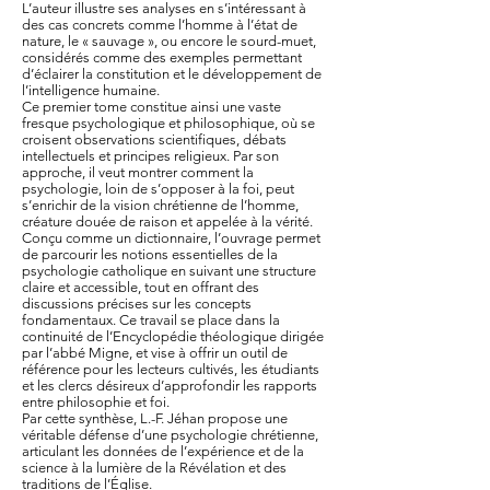
L’auteur illustre ses analyses en s’intéressant à
des cas concrets comme l’homme à l’état de
nature, le « sauvage », ou encore le sourd-muet,
considérés comme des exemples permettant
d’éclairer la constitution et le développement de
l’intelligence humaine.
Ce premier tome constitue ainsi une vaste
fresque psychologique et philosophique, où se
croisent observations scientifiques, débats
intellectuels et principes religieux. Par son
approche, il veut montrer comment la
psychologie, loin de s’opposer à la foi, peut
s’enrichir de la vision chrétienne de l’homme,
créature douée de raison et appelée à la vérité.
Conçu comme un dictionnaire, l’ouvrage permet
de parcourir les notions essentielles de la
psychologie catholique en suivant une structure
claire et accessible, tout en offrant des
discussions précises sur les concepts
fondamentaux. Ce travail se place dans la
continuité de l’Encyclopédie théologique dirigée
par l’abbé Migne, et vise à offrir un outil de
référence pour les lecteurs cultivés, les étudiants
et les clercs désireux d’approfondir les rapports
entre philosophie et foi.
Par cette synthèse, L.-F. Jéhan propose une
véritable défense d’une psychologie chrétienne,
articulant les données de l’expérience et de la
science à la lumière de la Révélation et des
traditions de l’Église.