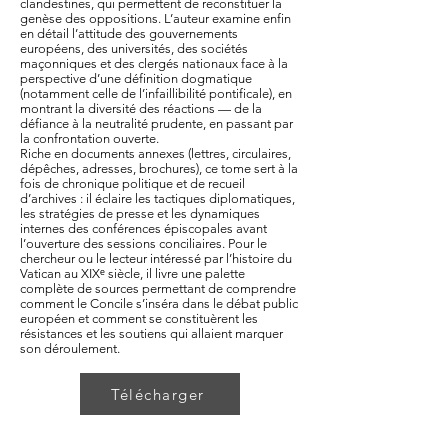
clandestines, qui permettent de reconstituer la
genèse des oppositions. L’auteur examine enfin
en détail l’attitude des gouvernements
européens, des universités, des sociétés
maçonniques et des clergés nationaux face à la
perspective d’une définition dogmatique
(notamment celle de l’infaillibilité pontificale), en
montrant la diversité des réactions — de la
défiance à la neutralité prudente, en passant par
la confrontation ouverte.
Riche en documents annexes (lettres, circulaires,
dépêches, adresses, brochures), ce tome sert à la
fois de chronique politique et de recueil
d’archives : il éclaire les tactiques diplomatiques,
les stratégies de presse et les dynamiques
internes des conférences épiscopales avant
l’ouverture des sessions conciliaires. Pour le
chercheur ou le lecteur intéressé par l’histoire du
Vatican au XIXᵉ siècle, il livre une palette
complète de sources permettant de comprendre
comment le Concile s’inséra dans le débat public
européen et comment se constituèrent les
résistances et les soutiens qui allaient marquer
son déroulement.
Télécharger