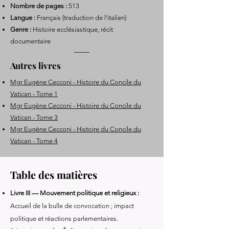
Nombre de pages :
513
Langue :
Français (traduction de l'italien)
Genre :
Histoire ecclésiastique, récit
documentaire
Autres livres
Mgr Eugène Cecconi - Histoire du Concile du
Vatican - Tome 1
Mgr Eugène Cecconi - Histoire du Concile du
Vatican - Tome 3
Mgr Eugène Cecconi - Histoire du Concile du
Vatican - Tome 4
Table des matières
Livre III — Mouvement politique et religieux :
Accueil de la bulle de convocation ; impact
politique et réactions parlementaires.