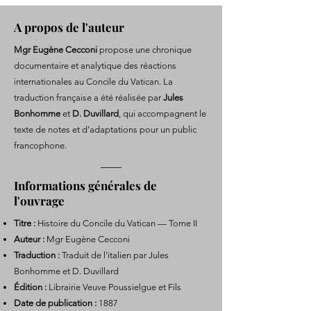
A propos de l'auteur
Mgr Eugène Cecconi
propose une chronique
documentaire et analytique des réactions
internationales au Concile du Vatican. La
traduction française a été réalisée par
Jules
Bonhomme
et
D. Duvillard
, qui accompagnent le
texte de notes et d’adaptations pour un public
francophone.
Informations générales de
l'ouvrage
Titre :
Histoire du Concile du Vatican — Tome II
Auteur :
Mgr Eugène Cecconi
Traduction :
Traduit de l'italien par Jules
Bonhomme et D. Duvillard
Édition :
Librairie Veuve Poussielgue et Fils
Date de publication :
1887