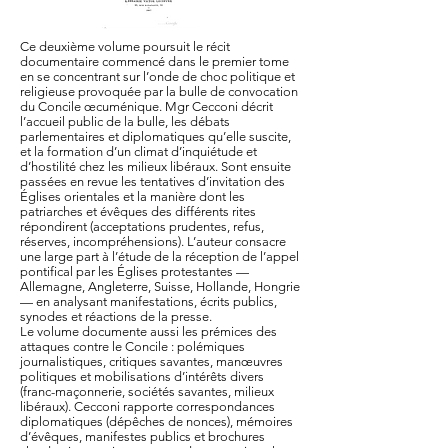
Ce deuxième volume poursuit le récit
documentaire commencé dans le premier tome
en se concentrant sur l’onde de choc politique et
religieuse provoquée par la bulle de convocation
du Concile œcuménique. Mgr Cecconi décrit
l’accueil public de la bulle, les débats
parlementaires et diplomatiques qu’elle suscite,
et la formation d’un climat d’inquiétude et
d’hostilité chez les milieux libéraux. Sont ensuite
passées en revue les tentatives d’invitation des
Églises orientales et la manière dont les
patriarches et évêques des différents rites
répondirent (acceptations prudentes, refus,
réserves, incompréhensions). L’auteur consacre
une large part à l’étude de la réception de l’appel
pontifical par les Églises protestantes —
Allemagne, Angleterre, Suisse, Hollande, Hongrie
— en analysant manifestations, écrits publics,
synodes et réactions de la presse.
Le volume documente aussi les prémices des
attaques contre le Concile : polémiques
journalistiques, critiques savantes, manœuvres
politiques et mobilisations d’intérêts divers
(franc-maçonnerie, sociétés savantes, milieux
libéraux). Cecconi rapporte correspondances
diplomatiques (dépêches de nonces), mémoires
d’évêques, manifestes publics et brochures