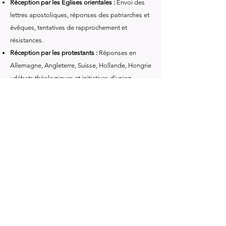
Réception par les Églises orientales :
Envoi des
lettres apostoliques, réponses des patriarches et
évêques, tentatives de rapprochement et
résistances.
Réception par les protestants :
Réponses en
Allemagne, Angleterre, Suisse, Hollande, Hongrie
; débats théologiques et initiatives d’union
avortées.
Signes avant-coureurs de la « guerre » au Concile
:
polémiques, publications, mouvements
jansénistes, adresses et controverses publiques.
Campagnes et attaques :
rôle de la presse, de la
Civiltà cattolica, critiques des consulteurs
étrangers, accusations contre les jésuites.
Attitudes des gouvernements et des sociétés :
position des États (Prusse, Autriche-Hongrie,
France, Italie, etc.), franc-maçonnerie, savants
allemands, catholiques libéraux.