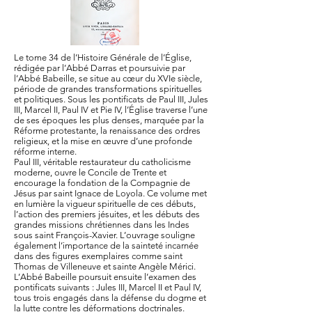
Le tome 34 de l’Histoire Générale de l’Église,
rédigée par l’Abbé Darras et poursuivie par
l’Abbé Babeille, se situe au cœur du XVIe siècle,
période de grandes transformations spirituelles
et politiques. Sous les pontificats de Paul III, Jules
III, Marcel II, Paul IV et Pie IV, l’Église traverse l’une
de ses époques les plus denses, marquée par la
Réforme protestante, la renaissance des ordres
religieux, et la mise en œuvre d’une profonde
réforme interne.
Paul III, véritable restaurateur du catholicisme
moderne, ouvre le Concile de Trente et
encourage la fondation de la Compagnie de
Jésus par saint Ignace de Loyola. Ce volume met
en lumière la vigueur spirituelle de ces débuts,
l’action des premiers jésuites, et les débuts des
grandes missions chrétiennes dans les Indes
sous saint François-Xavier. L’ouvrage souligne
également l’importance de la sainteté incarnée
dans des figures exemplaires comme saint
Thomas de Villeneuve et sainte Angèle Mérici.
L’Abbé Babeille poursuit ensuite l’examen des
pontificats suivants : Jules III, Marcel II et Paul IV,
tous trois engagés dans la défense du dogme et
la lutte contre les déformations doctrinales.