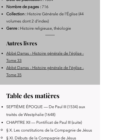
Nombre de pages :
716
Collection :
Histoire Générale de l’Église (44
volumes dont 2 d’index)
Genre :
Histoire religieuse, théologie
Autres livres
Abbé Darras - Histoire générale de l’église -
Tome 33
Abbé Darras - Histoire générale de l’église -
Tome 35
Table des matières
SEPTIÈME ÉPOQUE — De Paul III (1534) aux
traités de Westphalie (1648)
CHAPITRE XII — Pontificat de Paul III (suite)
§ X. Les constitutions de la Compagnie de Jésus
§ XI. Débuts de la Compagnie de Jésus