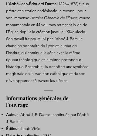
L’
Abbé Jean-Édouard Darras
(1826–1878) fut un
prêtre et historien ecclésiastique reconnu pour
son immense
Histoire Générale de l’Église
, œuvre
monumentale en 44 volumes retraçant la vie de
l’Église depuis la création jusqu’au XIXe siècle.
Son travail fut poursuivi par l’Abbé J. Bareille,
chanoine honoraire de Lyon et lauréat de
l’Institut, qui continua la série avec la même
rigueur théologique et la même profondeur
historique. Ensemble, ils ont offert une synthèse
magistrale de la tradition catholique et de son
développement à travers les siècles.
Informations générales de
l'ouvrage
Auteur :
Abbé J.-E. Darras, continuée par l’Abbé
J. Bareille
Éditeur :
Louis Vivès
Date de publication :
1884