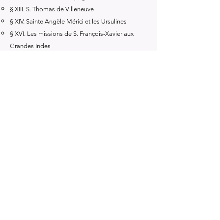
§ XIII. S. Thomas de Villeneuve
§ XIV. Sainte Angèle Mérici et les Ursulines
§ XVI. Les missions de S. François-Xavier aux
Grandes Indes
CHAPITRE XIII — Les pontificats de Jules III,
Marcel II, Paul IV (1549–1559)
§ I. Biographies de ces trois pontifes
§ II. Reprise du Concile de Trente
§ III. L’Église en France sous Henri II
§ IV. L’anglicanisme sous Édouard VI et Marie
§ V. S. Jean de Dieu
CHAPITRE XIV — Pontificat de Pie IV (1559–1565)
§ I. Vie et pontificat de Pie IV
§ II. Clôture du Concile de Trente
§ III. Confirmation du Concile
§ IV. S. Charles Borromée
§ V. S. Philippe Néri
§ VI. Palestrina et la musique religieuse