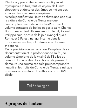
L’histoire y prend des accents politiques et
mystiques à la fois, tant les enjeux de l’unité
chrétienne et du salut des âmes se mêlent aux
affaires des royaumes européens.
Avec le pontificat de Pie IV s’achève une époque :
la clôture du Concile de Trente marque
l’accomplissement de la Contre-Réforme. Le
volume consacre de belles pages à saint Charles
Borromée, ardent réformateur du clergé, à saint
Philippe Néri, apôtre de la joie évangélique à
Rome, et à Palestrina, qui incarne dans la
musique sacrée l’esprit même de la réforme
tridentine.
Par la précision de sa narration, l’ampleur de sa
documentation et la profondeur de sa foi, ce
volume témoigne de la vitalité de l’Église au
cœur du tumulte des révolutions religieuses. Il
demeure une source capitale pour comprendre
l’esprit et les fruits du Concile de Trente, ainsi que
la mission civilisatrice du catholicisme au XVIe
siècle.
Télécharger
A propos de l'auteur