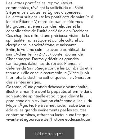
Les lettres pontificales, reproduites et
commentées, révèlent la sollicitude du Saint-
Siège envers toutes les Églises dispersées.
Le lecteur suit ensuite les pontificats de saint Paul
Ier et d’Étienne IV, marqués par les réformes
liturgiques, la vénération des reliques et la
consolidation de l’unité ecclésiale en Occident.
Ces chapitres offrent une précieuse vision de la
spiritualité monastique et du rôle culturel du
clergé dans la société franque naissante.
Enfin, le volume culmine avec le pontificat de
saint Adrien Ier (772–733), contemporain de
Charlemagne. Darras y décrit les grandes
campagnes italiennes du roi des Francs, la
défense du Saint-Siège contre les Lombards et la
tenue du VIIe concile œcuménique (Nicée II), où
triompha la doctrine catholique sur la vénération
des saintes images.
Ce tome, d’une grande richesse documentaire,
illustre la manière dont la papauté, affermie dans
son autorité spirituelle et politique, devint la
gardienne de la civilisation chrétienne au seuil du
Moyen Âge. Fidèle à sa méthode, l’abbé Darras
éclaire les grands événements par les sources
contemporaines, offrant au lecteur une fresque
vivante et rigoureuse de l’histoire ecclésiastique
Télécharger