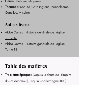
Genre :
Histoire religieuse
Thèmes :
Papauté, Carolingiens, Iconoclasme,
Conciles, Mission
Autres livres
Abbé Darras - Histoire générale de l’église -
Tome 16
Abbé Darras - Histoire générale de l’église -
Tome 18
Table des matières
Troisième époque :
Depuis la chute de l’Empire
d’Occident (476) jusqu’à Charlemagne (800)
Chapitre I – Pontificat de saint Grégoire III (731–
741)
Chapitre II – Pontificat de saint Zacharie (741–
752)