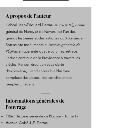
A propos de l'auteur
L’
abbé Jean-Édouard Darras
(1825–1878), vicaire
général de Nancy et de Nevers, est l’un des
grands historiens ecclésiastiques du XIXe siècle.
Son œuvre monumentale,
Histoire générale de
l’Église
, en quarante-quatre volumes, retrace
l’action continue de la Providence à travers les
siècles. Par son érudition et sa clarté
d’exposition, il rend accessible l’histoire
complexe des papes, des conciles et des
peuples chrétiens.
Informations générales de
l'ouvrage
Titre :
Histoire générale de l’Église – Tome 17
Auteur :
Abbé J.-E. Darras