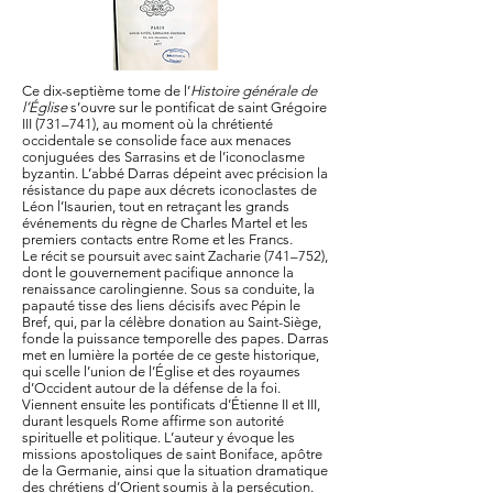
Ce dix-septième tome de l’
Histoire générale de
l’Église
s’ouvre sur le pontificat de saint Grégoire
III (731–741), au moment où la chrétienté
occidentale se consolide face aux menaces
conjuguées des Sarrasins et de l’iconoclasme
byzantin. L’abbé Darras dépeint avec précision la
résistance du pape aux décrets iconoclastes de
Léon l’Isaurien, tout en retraçant les grands
événements du règne de Charles Martel et les
premiers contacts entre Rome et les Francs.
Le récit se poursuit avec saint Zacharie (741–752),
dont le gouvernement pacifique annonce la
renaissance carolingienne. Sous sa conduite, la
papauté tisse des liens décisifs avec Pépin le
Bref, qui, par la célèbre donation au Saint-Siège,
fonde la puissance temporelle des papes. Darras
met en lumière la portée de ce geste historique,
qui scelle l’union de l’Église et des royaumes
d’Occident autour de la défense de la foi.
Viennent ensuite les pontificats d’Étienne II et III,
durant lesquels Rome affirme son autorité
spirituelle et politique. L’auteur y évoque les
missions apostoliques de saint Boniface, apôtre
de la Germanie, ainsi que la situation dramatique
des chrétiens d’Orient soumis à la persécution.