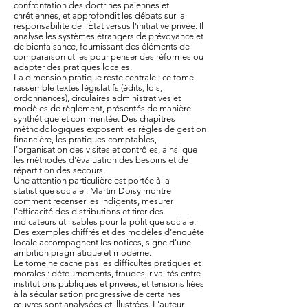
confrontation des doctrines païennes et
chrétiennes, et approfondit les débats sur la
responsabilité de l'État versus l'initiative privée. Il
analyse les systèmes étrangers de prévoyance et
de bienfaisance, fournissant des éléments de
comparaison utiles pour penser des réformes ou
adapter des pratiques locales.
La dimension pratique reste centrale : ce tome
rassemble textes législatifs (édits, lois,
ordonnances), circulaires administratives et
modèles de règlement, présentés de manière
synthétique et commentée. Des chapitres
méthodologiques exposent les règles de gestion
financière, les pratiques comptables,
l'organisation des visites et contrôles, ainsi que
les méthodes d'évaluation des besoins et de
répartition des secours.
Une attention particulière est portée à la
statistique sociale : Martin-Doisy montre
comment recenser les indigents, mesurer
l'efficacité des distributions et tirer des
indicateurs utilisables pour la politique sociale.
Des exemples chiffrés et des modèles d'enquête
locale accompagnent les notices, signe d'une
ambition pragmatique et moderne.
Le tome ne cache pas les difficultés pratiques et
morales : détournements, fraudes, rivalités entre
institutions publiques et privées, et tensions liées
à la sécularisation progressive de certaines
œuvres sont analysées et illustrées. L'auteur