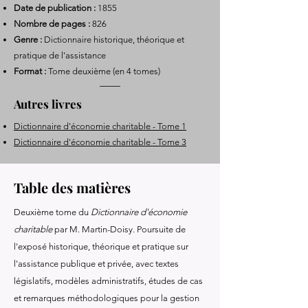
Date de publication :
1855
Nombre de pages :
826
Genre :
Dictionnaire historique, théorique et
pratique de l'assistance
Format :
Tome deuxième (en 4 tomes)
Autres livres
Dictionnaire d'économie charitable - Tome 1
Dictionnaire d'économie charitable - Tome 3
Table des matières
Deuxième tome du
Dictionnaire d'économie
charitable
par M. Martin-Doisy. Poursuite de
l'exposé historique, théorique et pratique sur
l'assistance publique et privée, avec textes
législatifs, modèles administratifs, études de cas
et remarques méthodologiques pour la gestion