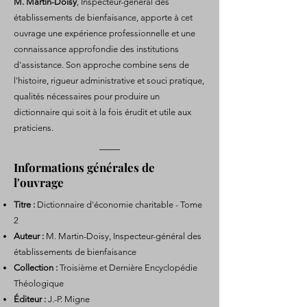
M. Martin-Doisy
, Inspecteur-général des
établissements de bienfaisance, apporte à cet
ouvrage une expérience professionnelle et une
connaissance approfondie des institutions
d'assistance. Son approche combine sens de
l'histoire, rigueur administrative et souci pratique,
qualités nécessaires pour produire un
dictionnaire qui soit à la fois érudit et utile aux
praticiens.
Informations générales de
l'ouvrage
Titre :
Dictionnaire d'économie charitable - Tome
2
Auteur :
M. Martin-Doisy, Inspecteur-général des
établissements de bienfaisance
Collection :
Troisième et Dernière Encyclopédie
Théologique
Éditeur :
J.-P. Migne