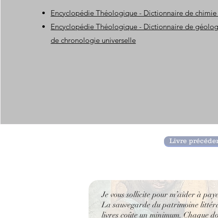
Encyclopédie Théologique - Dictionnaire de chimie
Encyclopédie Théologique - Dictionnaire de géologi
de chronologie universelle
Livre précéde
Je vous sollicite pour m’aider à pay
La sauvegarde du patrimoine littérai
livres coûte un minimum. Chaque don