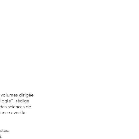
 volumes dirigée
logie", rédigé
des sciences de
dance avec la
stes.
e.