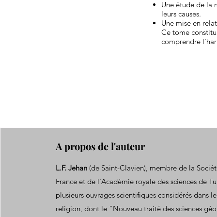
Une étude de la 
leurs causes.
Une mise en relat
Ce tome constitue
comprendre l'harm
A propos de l'auteur
L.F. Jehan
(de Saint-Clavien), membre de la Socié
France et de l'Académie royale des sciences de Tur
plusieurs ouvrages scientifiques considérés dans le
religion, dont le "Nouveau traité des sciences gé