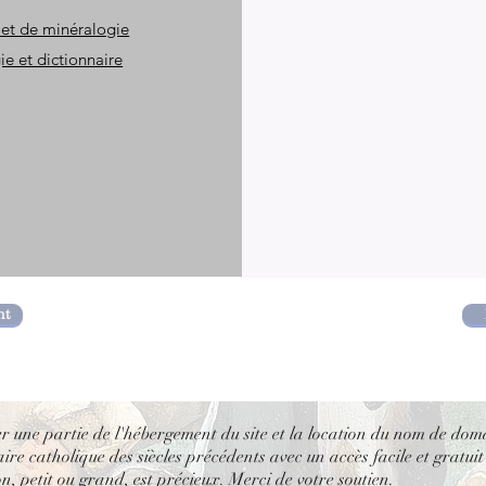
 et de minéralogie
e et dictionnaire
nt
er une partie de l'hébergement du site et la location du nom de dom
re catholique des siècles précédents avec un accès facile et gratuit
, petit ou grand, est précieux. Merci de votre soutien.