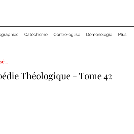
ographies
Catéchisme
Contre-église
Démonologie
Plus
Encyclopédie théologique 1ère série
édie Théologique - Tome 42