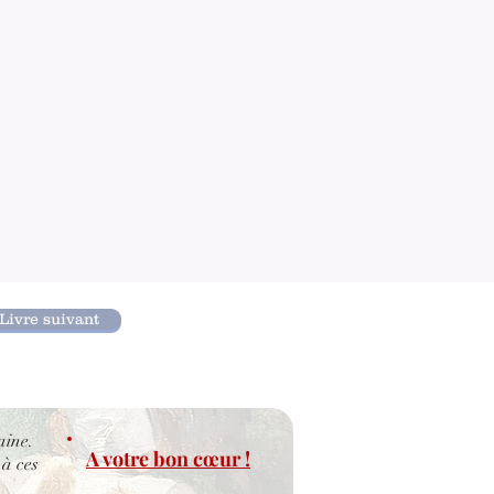
Livre suivant
aine.
A votre bon cœur !
 à ces