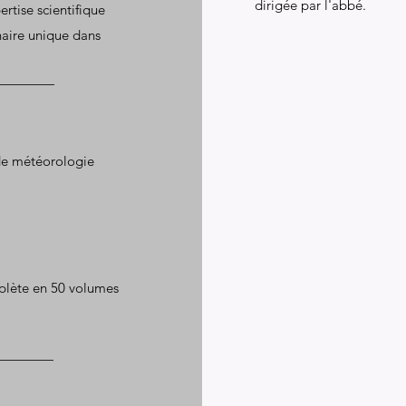
dirigée par l'abbé.
rtise scientifique
nnaire unique dans
de météorologie
plète en 50 volumes