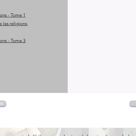
ions - Tome 1
 les religions,
ions - Tome 3
nt