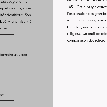
rédigé par l’Abbé Bertan
 des religions
, il a
1851. Cet ouvrage couvre
omplet des croyances
l’exploration des grandes
té scientifique. Son
islam, paganisme, bouddh
’abbé Migne, visant à
branches, ainsi que des h
ieuse.
religieux. Un outil de réfé
comparaison des religion
onnaire universel
gne