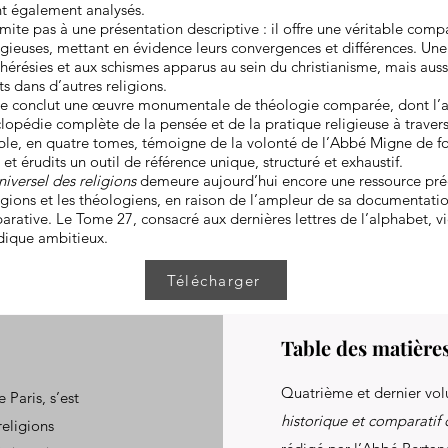
nt également analysés.
imite pas à une présentation descriptive : il offre une véritable comp
ligieuses, mettant en évidence leurs convergences et différences. Un
hérésies et aux schismes apparus au sein du christianisme, mais auss
ts dans d’autres religions.
e conclut une œuvre monumentale de théologie comparée, dont l’a
lopédie complète de la pensée et de la pratique religieuse à travers 
ble, en quatre tomes, témoigne de la volonté de l’Abbé Migne de fo
 et érudits un outil de référence unique, structuré et exhaustif.
niversel des religions
demeure aujourd’hui encore une ressource préc
ligions et les théologiens, en raison de l’ampleur de sa documentatio
rative. Le Tome 27, consacré aux dernières lettres de l’alphabet, v
dique ambitieux.
Télécharger
Table des matière
Quatrième et dernier v
 Paris, s’est
historique et comparatif 
religions