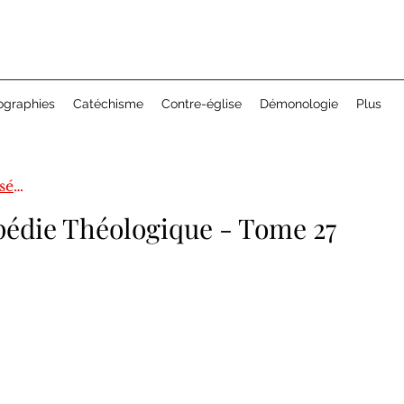
ographies
Catéchisme
Contre-église
Démonologie
Plus
Encyclopédie théologique 1ère série
édie Théologique - Tome 27