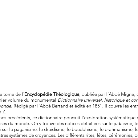
e tome de l’
Encyclopédie Théologique
, publiée par l’Abbé Migne,
rnier volume du monumental
Dictionnaire universel, historique et co
 monde
. Rédigé par l’Abbé Bertand et édité en 1851, il couvre les entr
e Z.
s précédents, ce dictionnaire poursuit l’exploration systématique
euses du monde. On y trouve des notices détaillées sur le judaïsme, le
si sur le paganisme, le druidisme, le bouddhisme, le brahmanisme, 
utres systèmes de croyances. Les différents rites, fêtes, cérémonies,