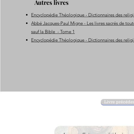
Autres livres
Encyclopédie Théologique - Dictionnaires des relig
Abbé Jacques-Paul Migne - Les livres sacrés de toute
sauf la Bible - Tome 1
Encyclopédie Théologique - Dictionnaires des relig
Livre précéde