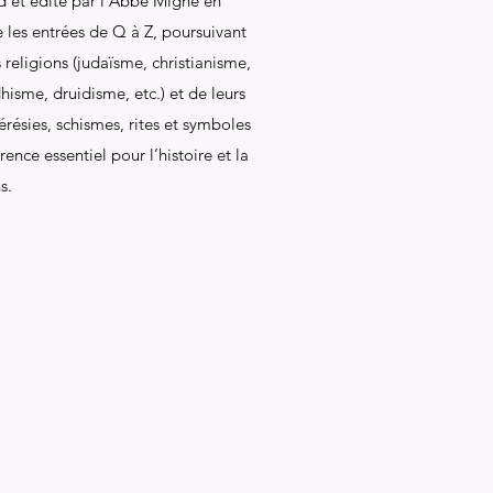
d et édité par l’Abbé Migne en
 les entrées de Q à Z, poursuivant
 religions (judaïsme, christianisme,
isme, druidisme, etc.) et de leurs
érésies, schismes, rites et symboles
rence essentiel pour l’histoire et la
s.