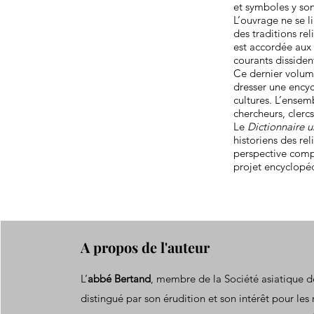
et symboles y so
L’ouvrage ne se l
des traditions re
est accordée aux 
courants dissiden
Ce dernier volum
dresser une encyc
cultures. L’ensem
chercheurs, clercs
Le
Dictionnaire u
historiens des re
perspective compa
projet encyclopé
A propos de l'auteur
L’
abbé Bertand
, membre de la Société asiatique de
distingué par son érudition et son intérêt pour les 