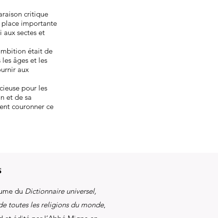
araison critique
e place importante
i aux sectes et
mbition était de
les âges et les
urnir aux
ieuse pour les
n et de sa
ient couronner ce
s
olume du
Dictionnaire universel,
de toutes les religions du monde
,