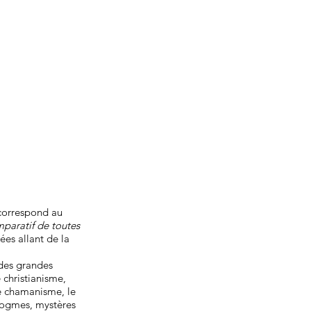
 correspond au
mparatif de toutes
ées allant de la
 des grandes
 christianisme,
le chamanisme, le
 dogmes, mystères