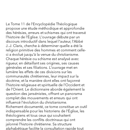
Le Tome 11 de l'Encyclopédie Théologique
propose une étude méthodique et approfondie
des hérésies, erreurs et schismes qui ont traversé
l’histoire de l’Église. L’ouvrage débute par un
discours introductif dans lequel l’auteur, l’Abbé
J.-J. Claris, cherche à déterminer quelle a été la
religion primitive des hommes et comment celle-
ci a évolué jusqu’à la venue du christianisme.
Chaque hérésie ou schisme est analysé avec
rigueur, en détaillant ses origines, ses causes
générales et ses filiations. L’ouvrage met en
lumière les effets de ces divisions sur les
communautés chrétiennes, leur impact sur la
doctrine, et la manière dont elles ont façonné
l’histoire religieuse et spirituelle de l’Occident et
de l’Orient. Le dictionnaire aborde également la
question des jansénistes, offrant un panorama
complet des mouvements et erreurs qui ont
influencé l’évolution du christianisme.
Richement documenté, ce tome constitue un outil
indispensable pour les historiens de l’Église, les
théologiens et tous ceux qui souhaitent
comprendre les conflits doctrinaux qui ont
jalonné l’histoire chrétienne. Sa structure
alphabétique facilite la consultation rapide tout