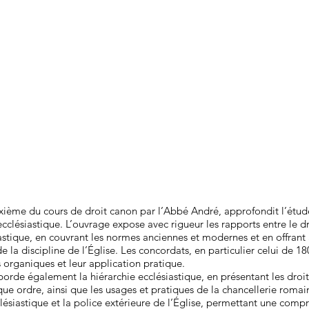
ième du cours de droit canon par l’Abbé André, approfondit l’étud
 ecclésiastique. L’ouvrage expose avec rigueur les rapports entre le d
siastique, en couvrant les normes anciennes et modernes et en offrant
 la discipline de l’Église. Les concordats, en particulier celui de 18
s organiques et leur application pratique.
borde également la hiérarchie ecclésiastique, en présentant les droit
 ordre, ainsi que les usages et pratiques de la chancellerie romaine
lésiastique et la police extérieure de l’Église, permettant une comp