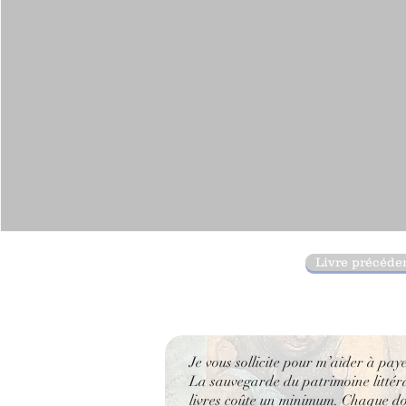
Livre précéde
Je vous sollicite pour m’aider à pay
La sauvegarde du patrimoine littérai
livres coûte un minimum. Chaque don