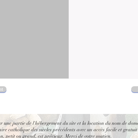
nt
er une partie de l'hébergement du site et la location du nom de dom
re catholique des siècles précédents avec un accès facile et gratuit
, petit ou grand, est précieux. Merci de votre soutien.