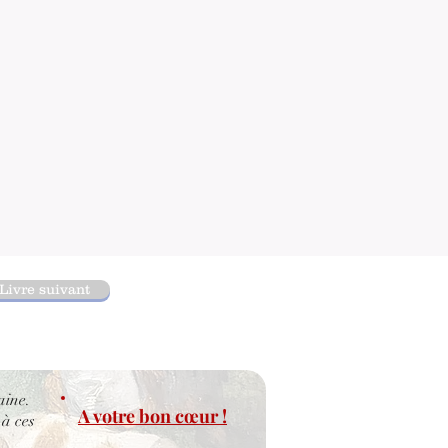
Livre suivant
aine.
A votre bon cœur !
 à ces