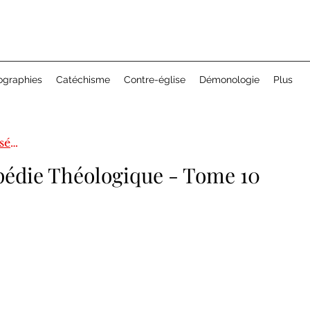
ographies
Catéchisme
Contre-église
Démonologie
Plus
Encyclopédie théologique 1ère série
édie Théologique - Tome 10