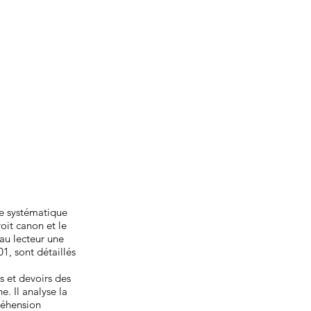
e systématique
roit canon et le
 au lecteur une
01, sont détaillés
s et devoirs des
. Il analyse la
réhension