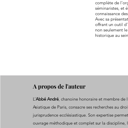
complète de l’org
séminaristes, et 
connaissance des 
Avec sa présentat
offrant un outil 
non seulement le 
historique au sein
A propos de l'auteur
L’
Abbé André
, chanoine honoraire et membre de l
Asiatique de Paris, consacre ses recherches au droi
jurisprudence ecclésiastique. Son expertise perme
ouvrage méthodique et complet sur la discipline, l