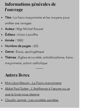
Informations générales de
l'ouvrage
Titre :
La franc-maçonnerie et les moyens pour
arrêter ses ravages
Auteur :
Mgr Michel Rosset
Éditeur :
Victor Lecoffre
Année :
1882
Nombre de pages :
325
Genre :
Essai, apologétique
Thèmes :
Église et société, anticléricalisme, franc-
maçonnerie, action catholique
Autres livres
Mgr Léon Meurin - La Franc-maçonnerie
Abbé Paul Sutter - L'Antifrance à l'œuvre ou ce
que la loge nous réserve
Claudio Jannet - Les sociétés secrètes