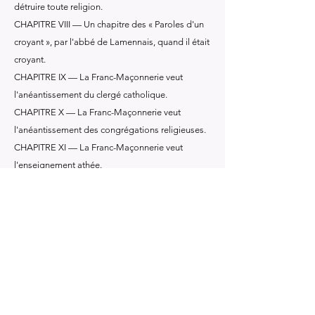
détruire toute religion.
CHAPITRE VIII — Un chapitre des « Paroles d'un
croyant », par l'abbé de Lamennais, quand il était
croyant.
CHAPITRE IX — La Franc-Maçonnerie veut
l'anéantissement du clergé catholique.
CHAPITRE X — La Franc-Maçonnerie veut
l'anéantissement des congrégations religieuses.
CHAPITRE XI — La Franc-Maçonnerie veut
l'enseignement athée.
CHAPITRE XII — La Franc-Maçonnerie veut
l'anéantissement de la morale et de la justice.
CHAPITRE XIII — La Franc-Maçonnerie anéantit
la patrie.
CHAPITRE XIV — Extension prodigieuse et
affreux ravages de la Franc-Maçonnerie.
Perspicacité et sollicitude des Papes et
aveuglement des Souverains.