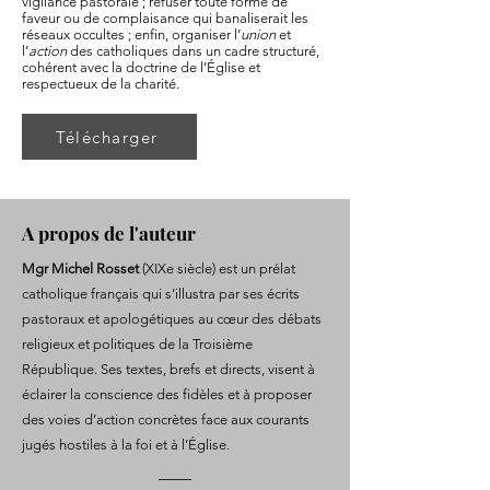
vigilance pastorale ; refuser toute forme de
faveur ou de complaisance qui banaliserait les
réseaux occultes ; enfin, organiser l’
union
et
l’
action
des catholiques dans un cadre structuré,
cohérent avec la doctrine de l’Église et
respectueux de la charité.
Télécharger
A propos de l'auteur
Mgr Michel Rosset
(XIXe siècle) est un prélat
catholique français qui s’illustra par ses écrits
pastoraux et apologétiques au cœur des débats
religieux et politiques de la Troisième
République. Ses textes, brefs et directs, visent à
éclairer la conscience des fidèles et à proposer
des voies d’action concrètes face aux courants
jugés hostiles à la foi et à l’Église.