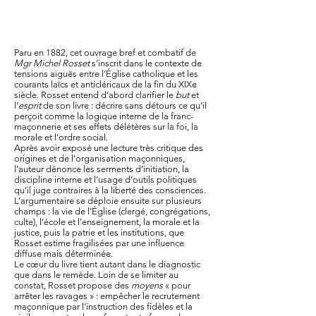
Paru en 1882, cet ouvrage bref et combatif de
Mgr Michel Rosset
s’inscrit dans le contexte de
tensions aiguës entre l’Église catholique et les
courants laïcs et anticléricaux de la fin du XIXe
siècle. Rosset entend d’abord clarifier le
but
et
l’
esprit
de son livre : décrire sans détours ce qu’il
perçoit comme la logique interne de la franc-
maçonnerie et ses effets délétères sur la foi, la
morale et l’ordre social.
Après avoir exposé une lecture très critique des
origines et de l’organisation maçonniques,
l’auteur dénonce les serments d’initiation, la
discipline interne et l’usage d’outils politiques
qu’il juge contraires à la liberté des consciences.
L’argumentaire se déploie ensuite sur plusieurs
champs : la vie de l’Église (clergé, congrégations,
culte), l’école et l’enseignement, la morale et la
justice, puis la patrie et les institutions, que
Rosset estime fragilisées par une influence
diffuse mais déterminée.
Le cœur du livre tient autant dans le diagnostic
que dans le remède. Loin de se limiter au
constat, Rosset propose des
moyens
« pour
arrêter les ravages » : empêcher le recrutement
maçonnique par l’instruction des fidèles et la