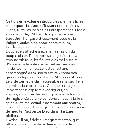
Ce troisième volume introduit les premiers livres
historiques de l’Ancien Testament : Josué, les
Juges, Ruth, les Rois et les Paralipomènes. Fidèle
à sa méthode, l’Abbé Fillion propose une
traduction française directement issue de la
Vulgate, enrichie de notes contextuelles,
théologiques et morales.
L’ouvrage s’attache à éclairer la mission du
peuple élu en Terre promise, la genèse de la
royauté biblique, les figures-clés de l’histoire
d’Israël et la fidélité divine tout au long des
infidélités humaines. Le lecteur est ainsi
accompagné dans une relecture vivante des
grandes étapes du salut sous l’Ancienne Alliance.
Le style demeure clair, accessible sans sacrifier à
la profondeur doctrinale. Chaque passage
important est explicité avec rigueur, en
s’appuyant sur les textes originaux et la tradition
de l’Église. Ce volume est donc un outil à la fois
spirituel et intellectuel, s’adressant aux prêtres,
aux étudiants en théologie et aux fidèles désireux
de méditer l’action de Dieu dans l’histoire
biblique.
L’Abbé Fillion, fidèle au magistère catholique,
offre ici un commentaire dense, nourri de