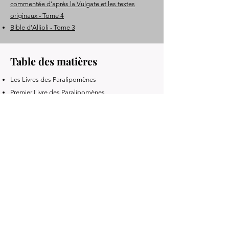
commentée d'après la Vulgate et les textes
originaux - Tome 4
Bible d'Allioli - Tome 3
Table des matières
Les Livres des Paralipomènes
Premier Livre des Paralipomènes
Second Livre des Paralipomènes
Le Livre de Néhémie
Le Livre de Tobie
Le Livre de Judith
Le Livre d'Esther
Les Livres Poétiques
Le Livre de Job
Livre précédent