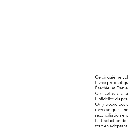
Ce cinquième vol
Livres prophétiq
Ézéchiel et Danie
Ces textes, profon
l’infidélité du p
On y trouve des 
messianiques anno
réconciliation en
La traduction de 
tout en adoptant 