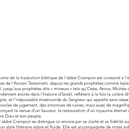
ume de la traduction biblique de l’abbé Crampon est consacré à l
ues de l’Ancien Testament, depuis les grands prophètes comme Isaïe
l, jusqu’aux prophètes dits « mineurs » tels qu’Osée, Amos, Michée 
dément ancrés dans l’histoire d’Israël, reflètent à la fois la colère d
euple, et l’inépuisable miséricorde du Seigneur qui appelle sans cesse
oracles de jugement, des annonces de ruines, mais aussi de magnifi
nçant la venue d’un Sauveur, la restauration d’un royaume éternel e
tre Dieu et son peuple.
l’abbé Crampon se distingue ici encore par sa clarté et sa fidélité a
un style littéraire sobre et fluide. Elle est accompagnée de notes s