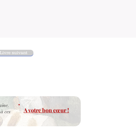
Livre suivant
aine.
A votre bon cœur !
 à ces