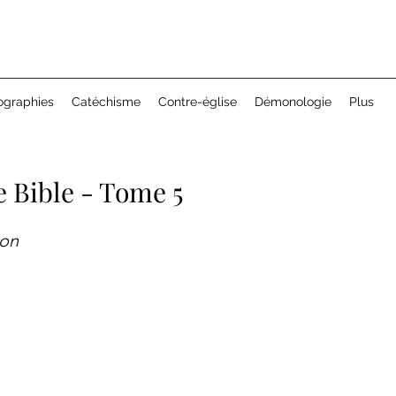
ographies
Catéchisme
Contre-église
Démonologie
Plus
e Bible - Tome 5
on