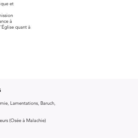
ique et
mission
iance à
l’Église quant à
s
rémie, Lamentations, Baruch,
eurs (Osée à Malachie)