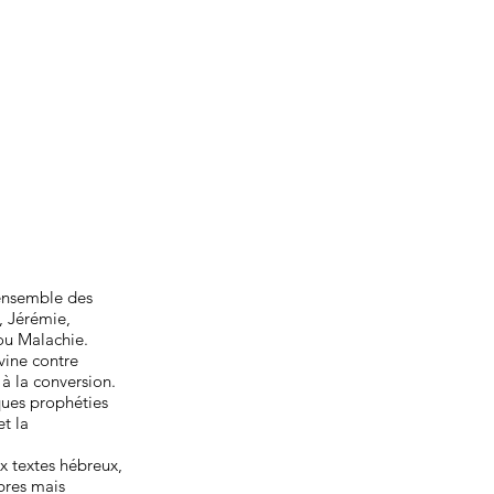
’ensemble des
, Jérémie,
ou Malachie.
ivine contre
 à la conversion.
ques prophéties
t la
ux textes hébreux,
obres mais