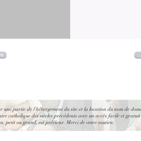
nt
er une partie de l'hébergement du site et la location du nom de dom
re catholique des siècles précédents avec un accès facile et gratuit
, petit ou grand, est précieux. Merci de votre soutien.