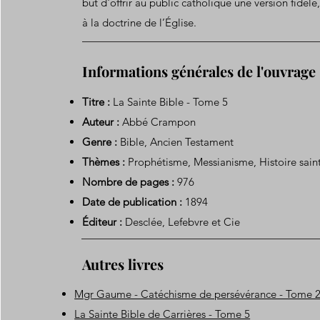
but d'offrir au public catholique une version fidèle
à la doctrine de l’Église.
Informations générales de l'ouvrage
Titre :
La Sainte Bible - Tome 5
Auteur :
Abbé Crampon
Genre :
Bible, Ancien Testament
Thèmes :
Prophétisme, Messianisme, Histoire sain
Nombre de pages :
976
Date de publication :
1894
Éditeur :
Desclée, Lefebvre et Cie
Autres livres
Mgr Gaume - Catéchisme de persévérance - Tome 
La Sainte Bible de Carrières - Tome 5