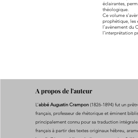
éclairantes, per
théologique.
Ce volume s’avère
prophétique, les 
l’avènement du Ch
l’interprétation p
A propos de l'auteur
L’
abbé Augustin Crampon
(1826-1894) fut un prêt
français, professeur de rhétorique et éminent biblist
principalement connu pour sa traduction intégrale
français à partir des textes originaux hébreu, aram