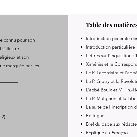
Table des matière
Introduction générale des
le connu pour son
Introduction particulière
s’illustre
Lettres sur l'Inquisition : 
ligieux et son
Ximénès et le Correspond
que marquée par les
Le P. Lacordaire et l'abb
Le P. Gratry et la Révolut
L’abbé Bouix et M. Th.-H
Le P. Matignon et la Liber
La suite de l’inscription 
Épilogue
 2)
Bref du pape aux rédact
Réplique au
Français