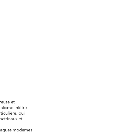
reuse et
alisme infiltré
ticulière, qui
octrinaux et
ttaques modernes