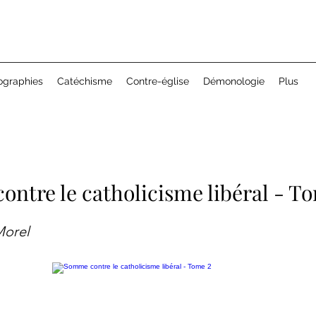
ographies
Catéchisme
Contre-église
Démonologie
Plus
ntre le catholicisme libéral - T
Morel