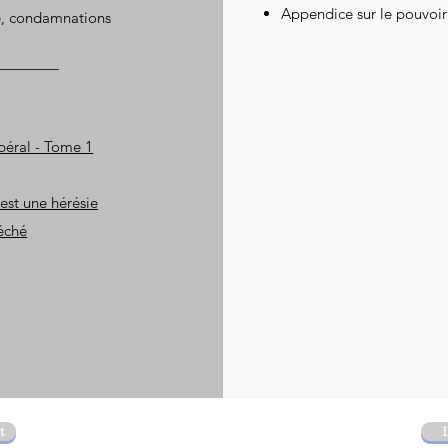
Appendice sur le pouvoir 
le, condamnations
béral - Tome 1
est une hérésie
péché
t