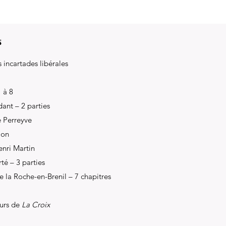
s
 incartades libérales
1 à 8
ant – 2 parties
é Perreyve
ion
enri Martin
té – 3 parties
de la Roche-en-Brenil – 7 chapitres
eurs de
La Croix