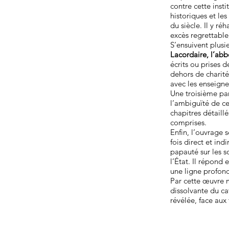
contre cette inst
historiques et le
du siècle. Il y r
excès regrettable
S’ensuivent plusi
Lacordaire, l’abb
écrits ou prises 
dehors de charité
avec les enseign
Une troisième part
l’ambiguïté de ce
chapitres détaillé
comprises.
Enfin, l’ouvrage 
fois direct et in
papauté sur les s
l’État. Il répond
une ligne profon
Par cette œuvre m
dissolvante du ca
révélée, face aux