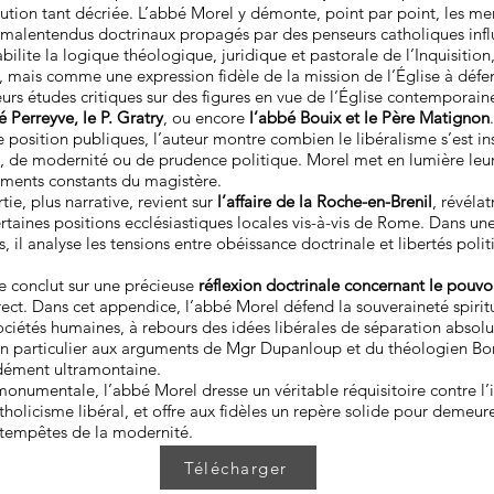
itution tant décriée. L’abbé Morel y démonte, point par point, les m
s malentendus doctrinaux propagés par des penseurs catholiques influ
éhabilite la logique théologique, juridique et pastorale de l’Inquisit
, mais comme une expression fidèle de la mission de l’Église à défen
eurs études critiques sur des figures en vue de l’Église contemporain
é Perreyve, le P. Gratry
, ou encore
l’abbé Bouix et le Père Matignon
de position publiques, l’auteur montre combien le libéralisme s’est i
, de modernité ou de prudence politique. Morel met en lumière leur
ements constants du magistère.
ie, plus narrative, revient sur
l’affaire de la Roche-en-Brenil
, révélat
rtaines positions ecclésiastiques locales vis-à-vis de Rome. Dans une
s, il analyse les tensions entre obéissance doctrinale et libertés poli
se conclut sur une précieuse
réflexion doctrinale concernant le pouvo
direct. Dans cet appendice, l’abbé Morel défend la souveraineté spirit
ociétés humaines, à rebours des idées libérales de séparation absolue
 en particulier aux arguments de Mgr Dupanloup et du théologien Bo
dément ultramontaine.
onumentale, l’abbé Morel dresse un véritable réquisitoire contre l’
tholicisme libéral, et offre aux fidèles un repère solide pour demeure
 tempêtes de la modernité.
Télécharger