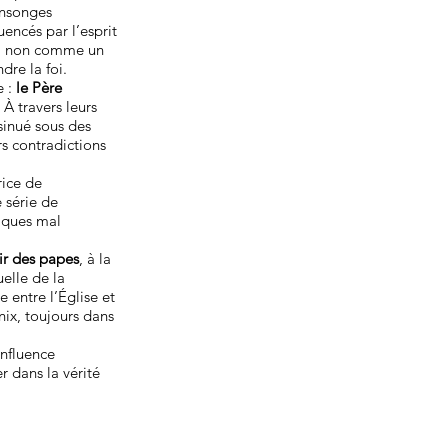
ensonges
encés par l’esprit
ion, non comme un
dre la foi.
e :
le Père
. À travers leurs
nsinué sous des
s contradictions
rice de
 série de
tiques mal
ir des papes
, à la
uelle de la
 entre l’Église et
nix, toujours dans
influence
r dans la vérité