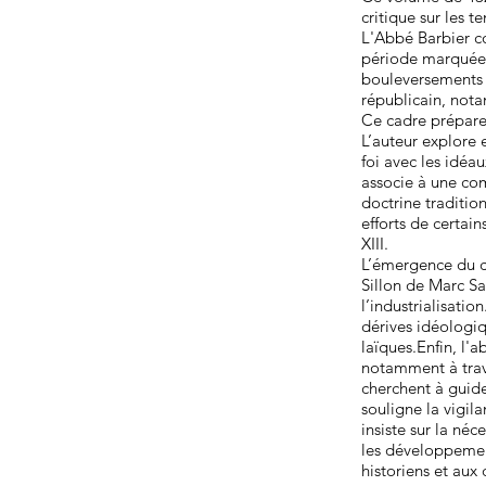
critique sur les 
L'Abbé Barbier co
période marquée p
bouleversements so
républicain, nota
Ce cadre prépare 
L’auteur explore 
foi avec les idéa
associe à une com
doctrine traditio
efforts de certai
XIII.
L’émergence du c
Sillon de Marc Sa
l’industrialisatio
dérives idéologiq
laïques.Enfin, l'a
notamment à trav
cherchent à guide
souligne la vigila
insiste sur la né
les développement
historiens et aux 