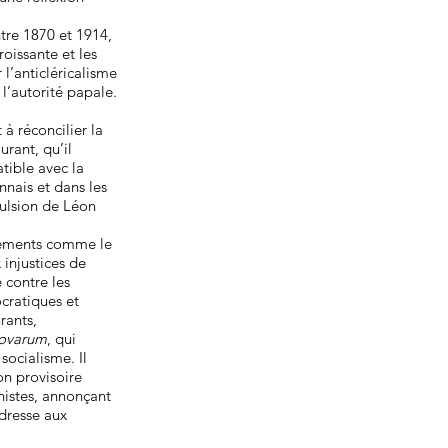
tre 1870 et 1914,
oissante et les
 l’anticléricalisme
 l’autorité papale.
à réconcilier la
urant, qu’il
tible avec la
nnais et dans les
pulsion de Léon
uvements comme le
injustices de
e contre les
ocratiques et
rants,
ovarum
, qui
socialisme. Il
on provisoire
nistes, annonçant
adresse aux