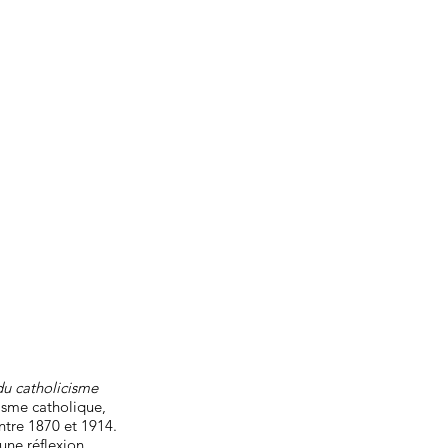
 du catholicisme
lisme catholique,
entre 1870 et 1914.
une réflexion