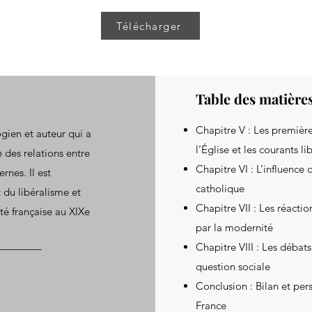
Télécharger
Table des matière
Chapitre V : Les premièr
ogien et auteur qui a
l’Église et les courants l
 des relations entre
Chapitre VI : L’influenc
nes. Il est
catholique
 du libéralisme et
Chapitre VII : Les réactio
été française au XIXe
par la modernité
Chapitre VIII : Les débats
question sociale
Conclusion : Bilan et pers
France