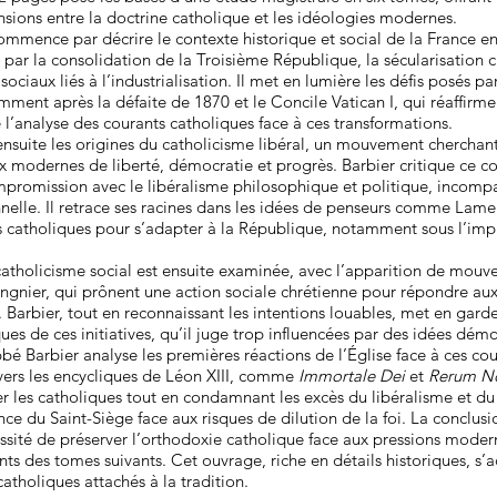
tensions entre la doctrine catholique et les idéologies modernes.
mmence par décrire le contexte historique et social de la France en
ar la consolidation de la Troisième République, la sécularisation cr
ciaux liés à l’industrialisation. Il met en lumière les défis posés par
mment après la défaite de 1870 et le Concile Vatican I, qui réaffirme
l’analyse des courants catholiques face à ces transformations.
ensuite les origines du catholicisme libéral, un mouvement cherchant 
ux modernes de liberté, démocratie et progrès. Barbier critique ce co
promission avec le libéralisme philosophique et politique, incompa
nnelle. Il retrace ses racines dans les idées de penseurs comme Lame
ns catholiques pour s’adapter à la République, notamment sous l’im
atholicisme social est ensuite examinée, avec l’apparition de mo
ngnier, qui prônent une action sociale chrétienne pour répondre aux 
n. Barbier, tout en reconnaissant les intentions louables, met en gard
ues de ces initiatives, qu’il juge trop influencées par des idées dém
bbé Barbier analyse les premières réactions de l’Église face à ces cou
ers les encycliques de Léon XIII, comme
Immortale Dei
et
Rerum N
r les catholiques tout en condamnant les excès du libéralisme et du 
nce du Saint-Siège face aux risques de dilution de la foi. La conclusi
cessité de préserver l’orthodoxie catholique face aux pressions moder
s des tomes suivants. Cet ouvrage, riche en détails historiques, s’
catholiques attachés à la tradition.