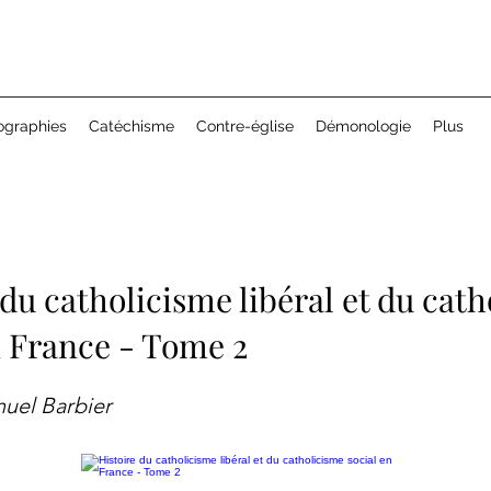
ographies
Catéchisme
Contre-église
Démonologie
Plus
 du catholicisme libéral et du cat
n France - Tome 2
el Barbier