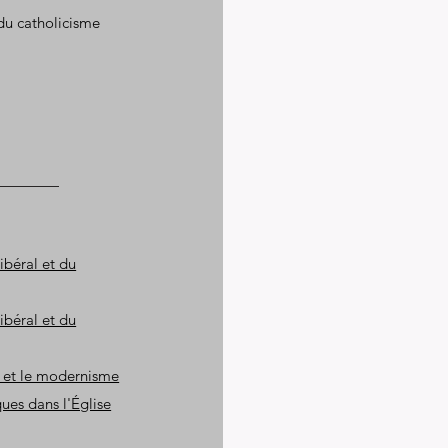
 du catholicisme
ibéral et du
ibéral et du
 et le modernisme
ues dans l'Église