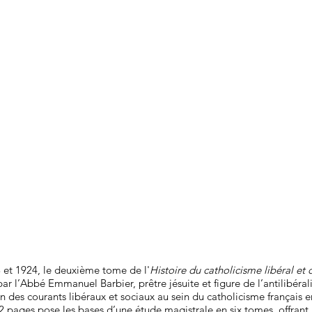
 et 1924, le deuxième tome de l'
Histoire du catholicisme libéral et
par l’Abbé Emmanuel Barbier, prêtre jésuite et figure de l’antilibéra
on des courants libéraux et sociaux au sein du catholicisme français 
pages pose les bases d’une étude magistrale en six tomes, offrant 