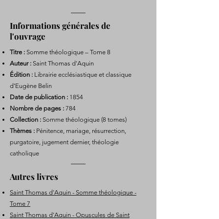
Informations générales de
l'ouvrage
Titre :
Somme théologique – Tome 8
Auteur :
Saint Thomas d'Aquin
Édition :
Librairie ecclésiastique et classique
d’Eugène Belin
Date de publication :
1854
Nombre de pages :
784
Collection :
Somme théologique (8 tomes)
Thèmes :
Pénitence, mariage, résurrection,
purgatoire, jugement dernier, théologie
catholique
Autres livres
Saint Thomas d'Aquin - Somme théologique -
Tome 7
Saint Thomas d'Aquin - Opuscules de Saint