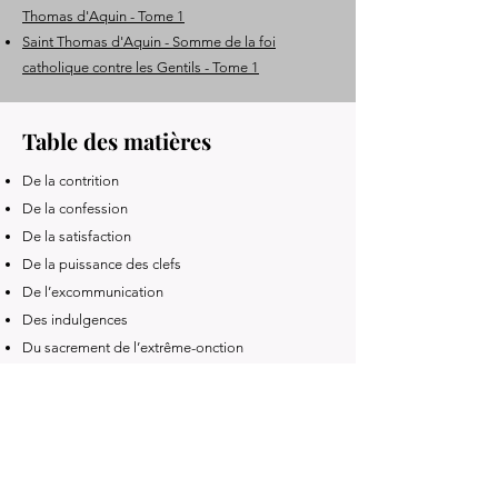
Thomas d'Aquin - Tome 1
Saint Thomas d'Aquin - Somme de la foi
catholique contre les Gentils - Tome 1
Table des matières
De la contrition
De la confession
De la satisfaction
De la puissance des clefs
De l’excommunication
Des indulgences
Du sacrement de l’extrême-onction
Du sacrement de l’ordre
Du mariage et de ses empêchements
Des secondes noces
De la pluralité des femmes
De la résurrection des morts