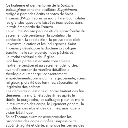
Ce huitième et dernier tome de la
Somme
théologique
contient le célèbre
Supplément
,
rédigé à partir des écrits et notes de Saint
Thomas d'Aquin après sa mort. Il vient compléter
les grandes questions laissées inachevées dans
la troisième partie de l’œuvre.
Le volume s’ouvre par une étude approfondie du
sacrement de pénitence : la contrition, la
confession, la satisfaction, le pouvoir des clefs,
l’excommunication et les indulgences. Saint
Thomas y développe la doctrine catholique
traditionnelle sur le pardon des péchés et
l’autorité spirituelle de l’Église.
Une large partie est ensuite consacrée à
l’extrême-onction et au sacrement de l’ordre,
avant d’aborder de manière détaillée la
théologie du mariage : consentement,
empêchements, biens du mariage, parenté, vœux
religieux, pluralité des femmes, séparation et
légitimité des enfants.
Les dernières questions du tome traitent des fins
dernières : la mort, l’état des âmes après le
décès, le purgatoire, les suffrages pour les morts,
la résurrection des corps, le jugement général, la
condition des élus et des damnés, ainsi que la
vision béatifique.
Saint Thomas examine avec précision les
propriétés des corps glorifiés : impassibilité,
subtilité, agilité et clarté, ainsi que les peines des