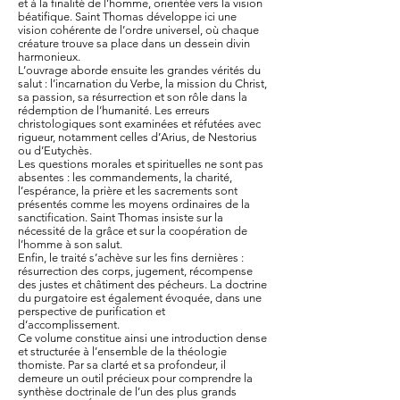
et à la finalité de l’homme, orientée vers la vision
béatifique. Saint Thomas développe ici une
vision cohérente de l’ordre universel, où chaque
créature trouve sa place dans un dessein divin
harmonieux.
L’ouvrage aborde ensuite les grandes vérités du
salut : l’incarnation du Verbe, la mission du Christ,
sa passion, sa résurrection et son rôle dans la
rédemption de l’humanité. Les erreurs
christologiques sont examinées et réfutées avec
rigueur, notamment celles d’Arius, de Nestorius
ou d’Eutychès.
Les questions morales et spirituelles ne sont pas
absentes : les commandements, la charité,
l’espérance, la prière et les sacrements sont
présentés comme les moyens ordinaires de la
sanctification. Saint Thomas insiste sur la
nécessité de la grâce et sur la coopération de
l’homme à son salut.
Enfin, le traité s’achève sur les fins dernières :
résurrection des corps, jugement, récompense
des justes et châtiment des pécheurs. La doctrine
du purgatoire est également évoquée, dans une
perspective de purification et
d’accomplissement.
Ce volume constitue ainsi une introduction dense
et structurée à l’ensemble de la théologie
thomiste. Par sa clarté et sa profondeur, il
demeure un outil précieux pour comprendre la
synthèse doctrinale de l’un des plus grands