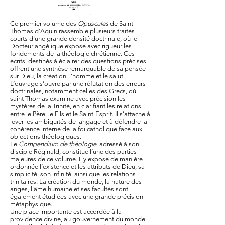
Ce premier volume des
Opuscules
de Saint
Thomas d'Aquin rassemble plusieurs traités
courts d'une grande densité doctrinale, où le
Docteur angélique expose avec rigueur les
fondements de la théologie chrétienne. Ces
écrits, destinés à éclairer des questions précises,
offrent une synthèse remarquable de sa pensée
sur Dieu, la création, l’homme et le salut.
L’ouvrage s’ouvre par une réfutation des erreurs
doctrinales, notamment celles des Grecs, où
saint Thomas examine avec précision les
mystères de la Trinité, en clarifiant les relations
entre le Père, le Fils et le Saint-Esprit. Il s’attache à
lever les ambiguïtés de langage et à défendre la
cohérence interne de la foi catholique face aux
objections théologiques.
Le
Compendium de théologie
, adressé à son
disciple Réginald, constitue l’une des parties
majeures de ce volume. Il y expose de manière
ordonnée l’existence et les attributs de Dieu, sa
simplicité, son infinité, ainsi que les relations
trinitaires. La création du monde, la nature des
anges, l’âme humaine et ses facultés sont
également étudiées avec une grande précision
métaphysique.
Une place importante est accordée à la
providence divine, au gouvernement du monde