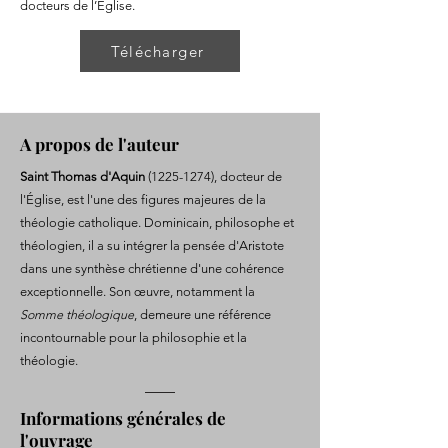
docteurs de l’Église.
Télécharger
A propos de l'auteur
Saint Thomas d'Aquin
(1225-1274)
, docteur de
l'Église, est l'une des figures majeures de la
théologie catholique. Dominicain, philosophe et
théologien, il a su intégrer la pensée d'Aristote
dans une synthèse chrétienne d'une cohérence
exceptionnelle. Son œuvre, notamment la
Somme théologique
, demeure une référence
incontournable pour la philosophie et la
théologie.
Informations générales de
l'ouvrage