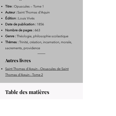
Titre :
Opuscules – Tome 1
Auteur :
Saint Thomas d'Aquin
Édition :
Louis Vivès
Date de publication :
1856
Nombre de pages :
663
Genre :
Théologie, philosophie scolastique
Thèmes :
Trinité, création, incarnation, morale,
sacrements, providence
Autres livres
Saint Thomas d'Aquin - Opuscules de Saint
Thomas d'Aquin - Tome 2
Table des matières
Opuscule I : Contre les erreurs des Grecs
Opuscule II : Compendium de théologie
Opuscule III : Témoignage sur divers articles