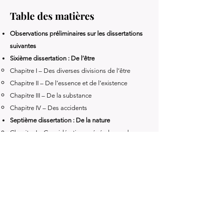
Table des matières
Observations préliminaires sur les dissertations
suivantes
Sixième dissertation : De l’être
Chapitre I – Des diverses divisions de l’être
Chapitre II – De l’essence et de l’existence
Chapitre III – De la substance
Chapitre IV – Des accidents
Septième dissertation : De la nature
Chapitre I – Considérations générales sur la
science de la nature chez les anciens et chez les
modernes
Chapitre II – Exposition de la doctrine des
scolastiques sur l’essence des corps
Chapitre III – La théorie scolastique comparée
avec l’atomisme et le dynamisme
Chapitre IV – De l’extension et de la divisibilité