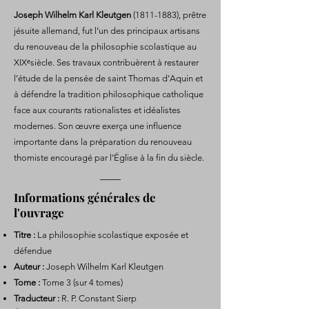
Joseph Wilhelm Karl Kleutgen
(1811-1883)
, prêtre
jésuite allemand, fut l’un des principaux artisans
du renouveau de la philosophie scolastique au
XIXᵉsiècle. Ses travaux contribuèrent à restaurer
l’étude de la pensée de saint Thomas d’Aquin et
à défendre la tradition philosophique catholique
face aux courants rationalistes et idéalistes
modernes. Son œuvre exerça une influence
importante dans la préparation du renouveau
thomiste encouragé par l’Église à la fin du siècle.
Informations générales de
l'ouvrage
Titre :
La philosophie scolastique exposée et
défendue
Auteur :
Joseph Wilhelm Karl Kleutgen
Tome :
Tome 3 (sur 4 tomes)
Traducteur :
R. P. Constant Sierp