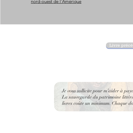
nord-ouest de l'Amérique
Livre préc
Je vous sollicite pour m’aider à pay
La sauvegarde du patrimoine littérai
livres coûte un minimum. Chaque don