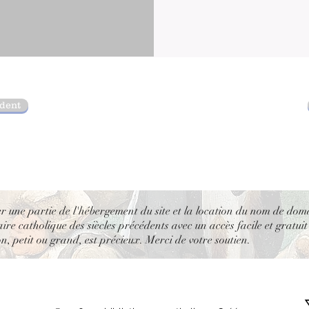
édent
er une partie de l'hébergement du site et la location du nom de dom
re catholique des siècles précédents avec un accès facile et gratuit
, petit ou grand, est précieux. Merci de votre soutien.