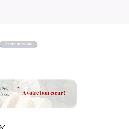
Livre suivant
aine.
A votre bon cœur !
 à ces