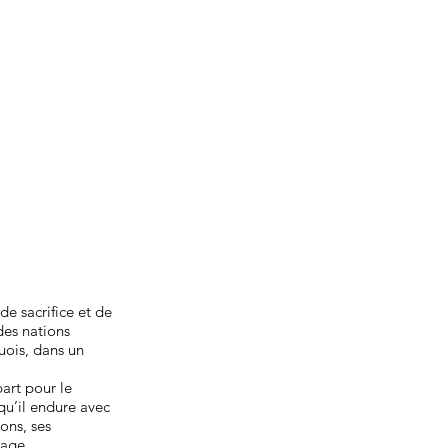
e sacrifice et de
des nations
uois, dans un
part pour le
qu’il endure avec
ons, ses
rage.