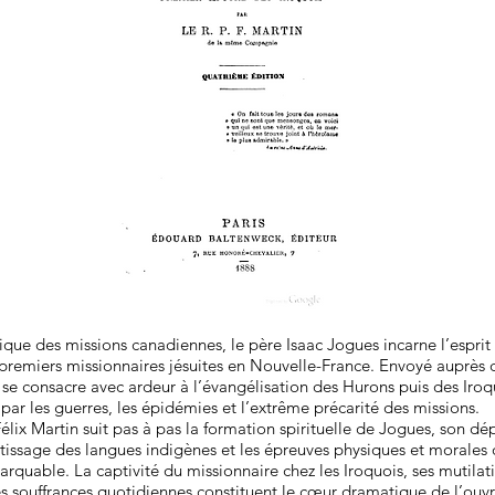
ue des missions canadiennes, le père Isaac Jogues incarne l’esprit d
 premiers missionnaires jésuites en Nouvelle-France. Envoyé auprès 
 se consacre avec ardeur à l’évangélisation des Hurons puis des Iroq
ar les guerres, les épidémies et l’extrême précarité des missions.
Félix Martin suit pas à pas la formation spirituelle de Jogues, son dé
issage des langues indigènes et les épreuves physiques et morales 
rquable. La captivité du missionnaire chez les Iroquois, ses mutilati
es souffrances quotidiennes constituent le cœur dramatique de l’ouv