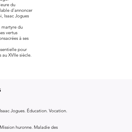
rieure du
nlable d’annoncer
i, Isaac Jogues
u martyre du
ses vertus
consacrées à ses
sentielle pour
 au XVIIe siècle.
s
’Isaac Jogues. Éducation. Vocation.
 Mission huronne. Maladie des