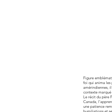
Figure emblématiq
foi qui anima les
amérindiennes, il
contexte marqué p
Le récit du père 
Canada, l’apprent
une patience rema
humiliations et s