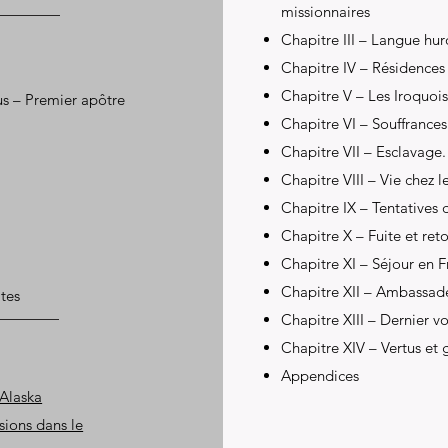
missionnaires
Chapitre III – Langue hu
Chapitre IV – Résidences
Chapitre V – Les Iroquois
s – Premier apôtre
Chapitre VI – Souffrances
Chapitre VII – Esclavage
Chapitre VIII – Vie chez l
Chapitre IX – Tentatives 
Chapitre X – Fuite et ret
Chapitre XI – Séjour en 
Chapitre XII – Ambassade
ites
Chapitre XIII – Dernier v
Chapitre XIV – Vertus et 
Appendices
'Alaska
sions dans le