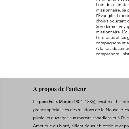
Loin de se limite
missionnaire, sa 
l’Évangile. Libér
choisit pourtant 
Son dernier voyag
missionnaire. L’o
héroïques et les 
compagnons et a
À la fois documen
comprendre l’hist
A propos de l'auteur
Le
père Félix Martin
(1804–1886), jésuite et histori
grands spécialistes des missions de la Nouvelle-Fr
plusieurs ouvrages aux martyrs canadiens et à l’his
Amérique du Nord, alliant rigueur historique et pro