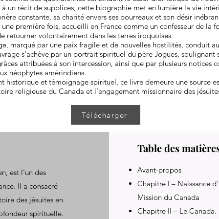
r à un récit de supplices, cette biographie met en lumière la vie inté
prière constante, sa charité envers ses bourreaux et son désir inébra
é une première fois, accueilli en France comme un confesseur de la fo
de retourner volontairement dans les terres iroquoises.
e, marqué par une paix fragile et de nouvelles hostilités, conduit a
uvrage s’achève par un portrait spirituel du père Jogues, soulignant 
grâces attribuées à son intercession, ainsi que par plusieurs notices 
ux néophytes amérindiens.
t historique et témoignage spirituel, ce livre demeure une source es
oire religieuse du Canada et l’engagement missionnaire des jésuites
Télécharger
Table des matière
Avant-propos
en, est l’un des
Chapitre I – Naissance d
ance. Il a consacré
Mission du Canada
toire des jésuites en
Chapitre II – Le Canada.
fondeur spirituelle.