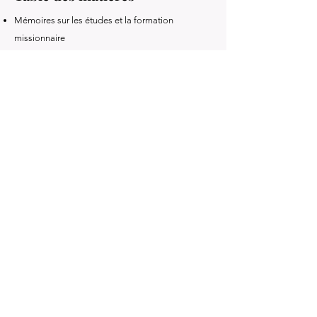
Mémoires sur les études et la formation
missionnaire
Dialogues philosophiques et théologiques sino-
européens
Lettres des missions des Indes et de la Chine
Relations de persécutions et témoignages
historiques
Études scientifiques et historiques
Livre précédent
Livre suivant
Je vous sollicite pour m’aider à payer une