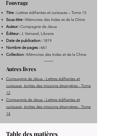
l'ouvrage
Titre :
Lettres édifiantes et curieuses – Tome 13
Sous-titre :
Mémoires des Indes et de la Chine
Auteur :
Compagnie de Jésus
Éditeur :
J. Vernarel, Libraire
Date de publication :
1819
Nombre de pages :
661
Collection :
Mémoires des Indes et de la Chine
Autres livres
Compagnie de Jésus - Lettres édifiantes et
curieuses, écrites des missions étrangères - Tome
12
Compagnie de Jésus - Lettres édifiantes et
curieuses, écrites des missions étrangères - Tome
14
Table des matières