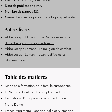
Éditeur :
V. Lecoffre, libraire-éditeur
Date de publication :
1909
Nombre de pages :
422
Genre :
Histoire religieuse, mariologie, spiritualité
Autres livres
Abbé Joseph Lémann – La Dame des nations
dans l’Europe catholique – Tome 2
Abbé Joseph Lemann - La Religion de combat
Abbé Joseph Lemann - Jeanne d'Arc et les
héroines juives
Table des matières
Marie et la formation de la famille européenne
La Vierge éducatrice des peuples chrétiens
Les nations d’Europe sous la protection de
Notre-Dame
France, Angleterre, Espagne, Italie et Allemagne