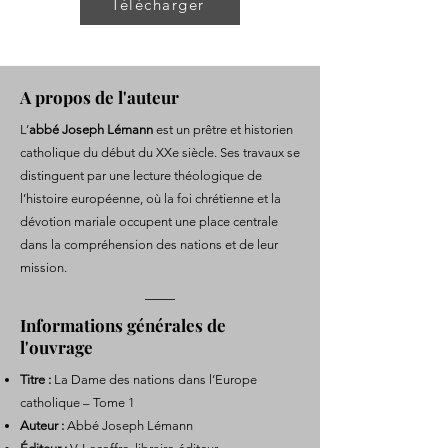
Télécharger
A propos de l'auteur
L’
abbé Joseph Lémann
est un prêtre et historien
catholique du début du XXe siècle. Ses travaux se
distinguent par une lecture théologique de
l’histoire européenne, où la foi chrétienne et la
dévotion mariale occupent une place centrale
dans la compréhension des nations et de leur
mission.
Informations générales de
l'ouvrage
Titre :
La Dame des nations dans l’Europe
catholique – Tome 1
Auteur :
Abbé Joseph Lémann