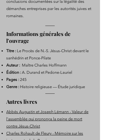
conclusions documentées sur la légalité des
démarches entreprises par les autorités juives et
romaines.
Informations générales de
l'ouvrage
Titre :
Le Procès de N.-S. Jésus-Christ devant le
sanhédrin et Ponce-Pilate
Auteur :
Maître Charles Hoffmann
Édition :
A. Durand et Pedone-Lauriel
Pages :
245
Genre :
Histoire religieuse — Étude juridique
Autres livres
Abbés Augustin et Joseph Lémann - Valeur de
l'assemblée qui prononça la peine de mort
contre Jésus-Christ
Charles Rohault de Fleury - Mémoire sur les