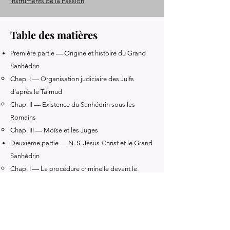
instruments de la Passion
Table des matières
Première partie — Origine et histoire du Grand
Sanhédrin
Chap. I — Organisation judiciaire des Juifs
d'après le Talmud
Chap. II — Existence du Sanhédrin sous les
Romains
Chap. III — Moïse et les Juges
Deuxième partie — N. S. Jésus-Christ et le Grand
Sanhédrin
Chap. I — La procédure criminelle devant le
Sanhédrin
Chap. II — Restrictions romaines
Chap. III — Composition du Sanhédrin au temps
de Jésus