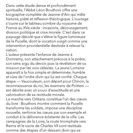
Dans cette étude dense et profondément
spirituelle, l’Abbé Léon Bouthors offre une
biographie complète de Jeanne d’Arc qui mêle
histoire, piété et réflexion théologique. L’ouvrage
s’ouvre sur le tableau sombre du royaume de
France au XVe siècle : invasions, découragement,
division politique et crise morale. C’est dans ce
paysage désolé que s’élève la figure lumineuse
de la Pucelle, dont la vocation surgit comme une
intervention providentielle destinée à relever la
nation.
L’auteur présente l’enfance de Jeanne à
Domremy, son attachement précoce à la prière,
son sens aigu du devoir, puis la révélation de sa
mission par les voix célestes. La jeune Lorraine
apparaît à la fois simple et déterminée, humble
et sûre de l’ordre divin qui lui est confié. Chaque
étape — Vaucouleurs, son départ pour Chinon, la
reconnaissance du roi, les examens de Poitiers —
est décrite avec un souci d’exactitude et une
valorisation de sa rectitude morale.
La marche vers Orléans constitue l’un des cœurs
du livre : Bouthors montre comment la Pucelle
transforme les soldats, impose une discipline
nouvelle, renforce les cœurs par son exemple et
conduit à la délivrance éclatante de la ville. Les
campagnes de la Loire, la route triomphale vers
Reims et le sacre de Charles VII sont restitués
comme des étapes d’un dessein divin qui se