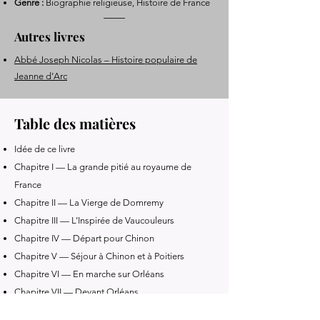
Genre :
Biographie religieuse, Histoire de France
Autres livres
Abbé Joseph Nicolas – Histoire populaire de
Jeanne d’Arc
Table des matières
Idée de ce livre
Chapitre I — La grande pitié au royaume de
France
Chapitre II — La Vierge de Domremy
Chapitre III — L’Inspirée de Vaucouleurs
Chapitre IV — Départ pour Chinon
Chapitre V — Séjour à Chinon et à Poitiers
Chapitre VI — En marche sur Orléans
Chapitre VII — Devant Orléans
Chapitre VIII — Attaque des bastilles