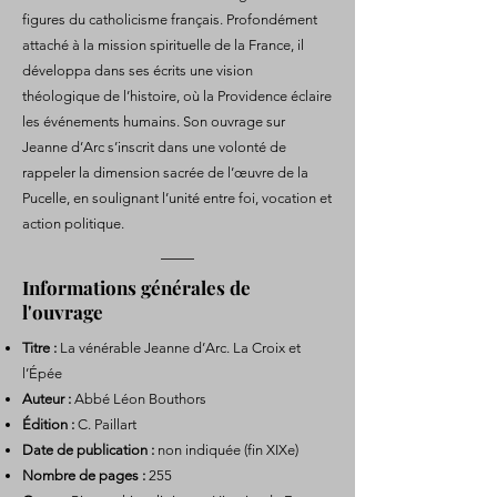
figures du catholicisme français. Profondément
attaché à la mission spirituelle de la France, il
développa dans ses écrits une vision
théologique de l’histoire, où la Providence éclaire
les événements humains. Son ouvrage sur
Jeanne d’Arc s’inscrit dans une volonté de
rappeler la dimension sacrée de l’œuvre de la
Pucelle, en soulignant l’unité entre foi, vocation et
action politique.
Informations générales de
l'ouvrage
Titre :
La vénérable Jeanne d’Arc. La Croix et
l’Épée
Auteur :
Abbé Léon Bouthors
Édition :
C. Paillart
Date de publication :
non indiquée (fin XIXe)
Nombre de pages :
255