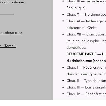
Chap. IX — Seconde époq
œurs domestiques,
République).
Chap. X — Troisième épo
Chap. XI — Tableau génér
naissance du Christ.
omestique chez
Chap. XII — Conclusion 
(religion, philosophie, lé
s - Tome 1
domestique.
DEUXIÈME PARTIE — Histoi
du christianisme (annonc
Chap. I — Régénération re
christianisme : type de 
Chap. II — Type de la fa
Chap. III — Lois évangéli
Chap. IV — Régénération 