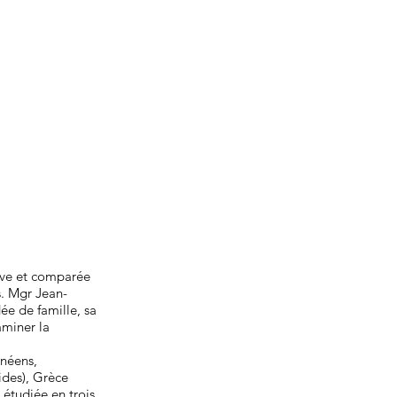
ive et comparée
s. Mgr Jean-
e de famille, sa
aminer la
anéens,
ides), Grèce
 étudiée en trois