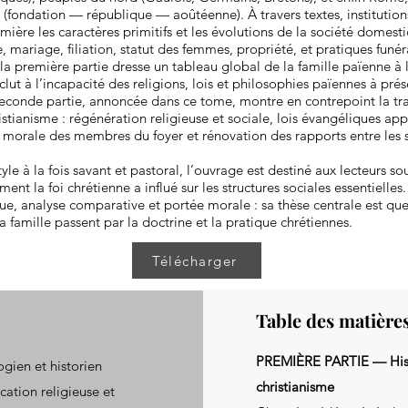
(fondation — république — aoûtéenne). À travers textes, institution
ère les caractères primitifs et les évolutions de la société domest
e, mariage, filiation, statut des femmes, propriété, et pratiques funér
la première partie dresse un tableau global de la famille païenne à 
lut à l’incapacité des religions, lois et philosophies païennes à prés
econde partie, annoncée dans ce tome, montre en contrepoint la tr
istianisme : régénération religieuse et sociale, lois évangéliques app
n morale des membres du foyer et rénovation des rapports entre les s
yle à la fois savant et pastoral, l’ouvrage est destiné aux lecteurs s
t la foi chrétienne a influé sur les structures sociales essentiell
que, analyse comparative et portée morale : sa thèse centrale est que
a famille passent par la doctrine et la pratique chrétiennes.
Télécharger
Table des matière
PREMIÈRE PARTIE — Histo
gien et historien
christianisme
ation religieuse et