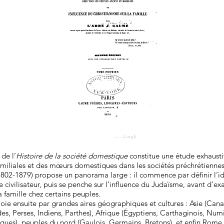
de l’
Histoire de la société domestique
constitue une étude exhaust
familiales et des mœurs domestiques dans les sociétés préchrétienne
02-1879) propose un panorama large : il commence par définir l’idé
e civilisateur, puis se penche sur l’influence du Judaïsme, avant d’ex
 famille chez certains peuples.
oie ensuite par grandes aires géographiques et cultures : Asie (Can
s, Perses, Indiens, Parthes), Afrique (Égyptiens, Carthaginois, Num
ques), peuples du nord (Gaulois, Germains, Bretons), et enfin Rome,