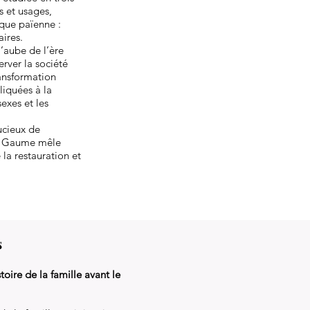
s et usages,
ique païenne :
aires.
l’aube de l’ère
erver la société
ansformation
liquées à la
exes et les
oucieux de
es. Gaume mêle
 la restauration et
s
ire de la famille avant le