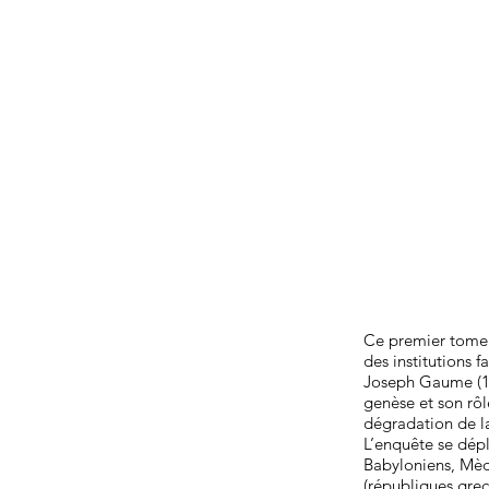
Ce premier tome 
des institutions 
Joseph Gaume (18
genèse et son rôl
dégradation de la
L’enquête se dépl
Babyloniens, Mède
(républiques grec