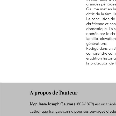
grandes périodes 
Gaume met en lumi
droit de la famill
La conclusion de 
chrétienne et conc
domestique. La s
opérée par le chr
famille, élévatio
générations.
Rédigé dans un st
comprendre commen
érudition histori
la protection de l
A propos de l'auteur
Mgr Jean-Joseph Gaume
(1802-1879) est un théolo
catholique français connu pour ses ouvrages d’éduc