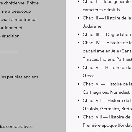
Chap. I — Idée générale d
ve chrétienne. Prêtre
caractères primitifs.
aume a beaucoup
Chap. II — Histoire de la 
erchait à montrer par
Judaïsme.
ur fonder et
Chap. III — Dégradation d
e érudition
Chap. IV — Histoire de la
paganisme en Asie (Cana
Thraces, Indiens, Parthes)
Chap. V — Histoire de la 
Grèce.
 les peuples anciens
Chap. VI — Histoire de la
Carthaginois, Numides).
Chap. VII — Histoire de l
Gaulois, Germains, Breto
Chap. VIII — Histoire de
Première époque (fondat
tudes comparatives