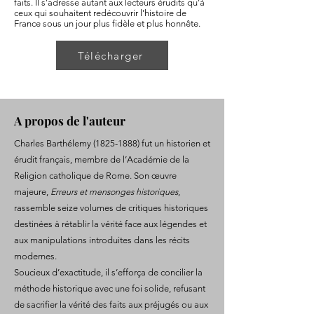
faits. Il s’adresse autant aux lecteurs érudits qu’à
ceux qui souhaitent redécouvrir l’histoire de
France sous un jour plus fidèle et plus honnête.
Télécharger
A propos de l'auteur
Charles Barthélemy
(1825-1888)
fut un historien et
érudit français, membre de l’Académie de la
Religion catholique de Rome. Son œuvre
majeure,
Erreurs et mensonges historiques
,
rassemble seize volumes de critiques historiques
destinées à rétablir la vérité face aux légendes et
aux manipulations introduites dans les récits
modernes.
Soucieux d’exactitude, il s’efforça de concilier la
méthode historique avec une foi solide, refusant
de sacrifier la vérité des faits aux préjugés ou aux