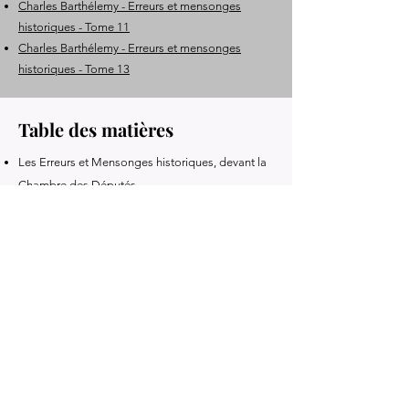
Charles Barthélemy - Erreurs et mensonges
historiques - Tome 11
Charles Barthélemy - Erreurs et mensonges
historiques - Tome 13
Table des matières
Les Erreurs et Mensonges historiques, devant la
Chambre des Députés
Le roman dans l'histoire
La légende d'or
Les imaginations de Varillas
Les vainqueurs de la Bastille
Huet, évêque d'Avranches
La conversion de Turenne
Fontenelle, libre-penseur
Livre précédent