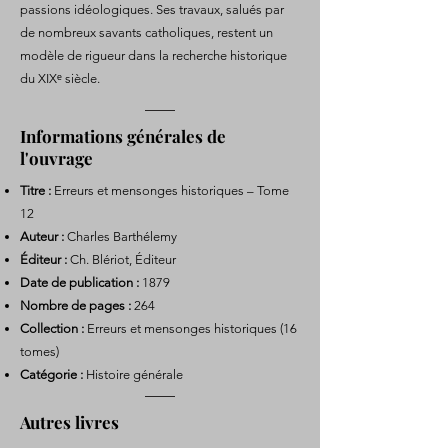
passions idéologiques. Ses travaux, salués par
de nombreux savants catholiques, restent un
modèle de rigueur dans la recherche historique
du XIXᵉ siècle.
Informations générales de
l'ouvrage
Titre :
Erreurs et mensonges historiques – Tome
12
Auteur :
Charles Barthélemy
Éditeur :
Ch. Blériot, Éditeur
Date de publication :
1879
Nombre de pages :
264
Collection :
Erreurs et mensonges historiques (16
tomes)
Catégorie :
Histoire générale
Autres livres