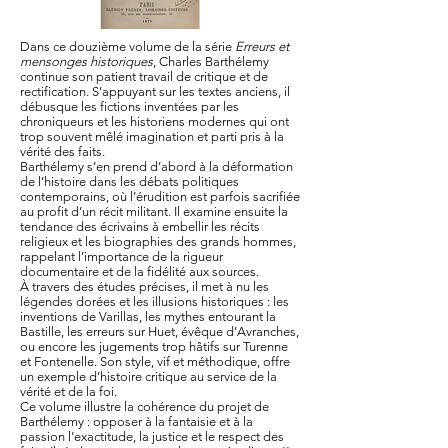
Dans ce douzième volume de la série
Erreurs et
mensonges historiques
, Charles Barthélemy
continue son patient travail de critique et de
rectification. S’appuyant sur les textes anciens, il
débusque les fictions inventées par les
chroniqueurs et les historiens modernes qui ont
trop souvent mêlé imagination et parti pris à la
vérité des faits.
Barthélemy s’en prend d’abord à la déformation
de l’histoire dans les débats politiques
contemporains, où l’érudition est parfois sacrifiée
au profit d’un récit militant. Il examine ensuite la
tendance des écrivains à embellir les récits
religieux et les biographies des grands hommes,
rappelant l’importance de la rigueur
documentaire et de la fidélité aux sources.
À travers des études précises, il met à nu les
légendes dorées et les illusions historiques : les
inventions de Varillas, les mythes entourant la
Bastille, les erreurs sur Huet, évêque d’Avranches,
ou encore les jugements trop hâtifs sur Turenne
et Fontenelle. Son style, vif et méthodique, offre
un exemple d’histoire critique au service de la
vérité et de la foi.
Ce volume illustre la cohérence du projet de
Barthélemy : opposer à la fantaisie et à la
passion l’exactitude, la justice et le respect des