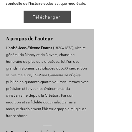
spirituelle de l’histoire ecclésiastique médiévale.
Télécharger
A propos de l'auteur
L’
abbé Jean-Étienne Darras
(1826–1878), vicaire
général de Nancy et de Nevers, chanoine
honoraire de plusieurs diocèses, fut l’un des
grands historiens catholiques du XIXᵉ siècle. Son
œuvre majeure, l’
Histoire Générale de l’Église
,
publiée en quarante-quatre volumes, retrace avec
précision et ferveur les événements du
christianisme depuis la Création. Par son
érudition et sa fidélité doctrinale, Darras a
marqué durablement l’historiographie religieuse
francophone.