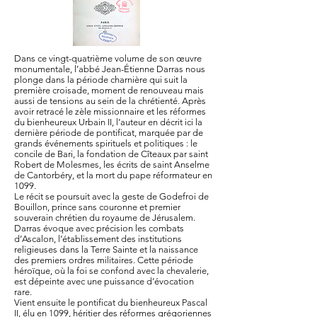
Dans ce vingt-quatrième volume de son œuvre
monumentale, l’abbé Jean-Étienne Darras nous
plonge dans la période charnière qui suit la
première croisade, moment de renouveau mais
aussi de tensions au sein de la chrétienté. Après
avoir retracé le zèle missionnaire et les réformes
du bienheureux Urbain II, l’auteur en décrit ici la
dernière période de pontificat, marquée par de
grands événements spirituels et politiques : le
concile de Bari, la fondation de Cîteaux par saint
Robert de Molesmes, les écrits de saint Anselme
de Cantorbéry, et la mort du pape réformateur en
1099.
Le récit se poursuit avec la geste de Godefroi de
Bouillon, prince sans couronne et premier
souverain chrétien du royaume de Jérusalem.
Darras évoque avec précision les combats
d’Ascalon, l’établissement des institutions
religieuses dans la Terre Sainte et la naissance
des premiers ordres militaires. Cette période
héroïque, où la foi se confond avec la chevalerie,
est dépeinte avec une puissance d’évocation
rare.
Vient ensuite le pontificat du bienheureux Pascal
II, élu en 1099, héritier des réformes grégoriennes