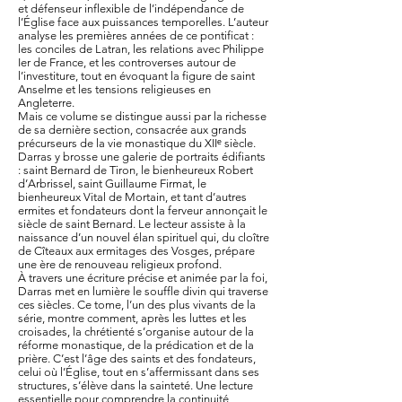
et défenseur inflexible de l’indépendance de
l’Église face aux puissances temporelles. L’auteur
analyse les premières années de ce pontificat :
les conciles de Latran, les relations avec Philippe
Ier de France, et les controverses autour de
l’investiture, tout en évoquant la figure de saint
Anselme et les tensions religieuses en
Angleterre.
Mais ce volume se distingue aussi par la richesse
de sa dernière section, consacrée aux grands
précurseurs de la vie monastique du XIIᵉ siècle.
Darras y brosse une galerie de portraits édifiants
: saint Bernard de Tiron, le bienheureux Robert
d’Arbrissel, saint Guillaume Firmat, le
bienheureux Vital de Mortain, et tant d’autres
ermites et fondateurs dont la ferveur annonçait le
siècle de saint Bernard. Le lecteur assiste à la
naissance d’un nouvel élan spirituel qui, du cloître
de Cîteaux aux ermitages des Vosges, prépare
une ère de renouveau religieux profond.
À travers une écriture précise et animée par la foi,
Darras met en lumière le souffle divin qui traverse
ces siècles. Ce tome, l’un des plus vivants de la
série, montre comment, après les luttes et les
croisades, la chrétienté s’organise autour de la
réforme monastique, de la prédication et de la
prière. C’est l’âge des saints et des fondateurs,
celui où l’Église, tout en s’affermissant dans ses
structures, s’élève dans la sainteté. Une lecture
essentielle pour comprendre la continuité