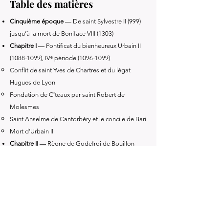
Table des matières
Cinquième époque
— De saint Sylvestre II (999)
jusqu’à la mort de Boniface VIII (1303)
Chapitre I
— Pontificat du bienheureux Urbain II
(1088-1099)
, IVᵉ période
(1096-1099)
Conflit de saint Yves de Chartres et du légat
Hugues de Lyon
Fondation de Cîteaux par saint Robert de
Molesmes
Saint Anselme de Cantorbéry et le concile de Bari
Mort d’Urbain II
Chapitre II
— Règne de Godefroi de Bouillon
(1099-1100)
Bataille d’Ascalon et fondation du royaume latin
de Jérusalem
Les premiers ordres religieux et militaires
Les assises de Jérusalem
Chapitre III
— Pontificat du bienheureux Pascal II