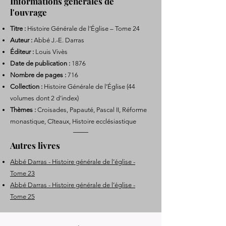
Informations générales de
l'ouvrage
Titre :
Histoire Générale de l’Église – Tome 24
Auteur :
Abbé J.-E. Darras
Éditeur :
Louis Vivès
Date de publication :
1876
Nombre de pages :
716
Collection :
Histoire Générale de l’Église (44
volumes dont 2 d’index)
Thèmes :
Croisades, Papauté, Pascal II, Réforme
monastique, Cîteaux, Histoire ecclésiastique
Autres livres
Abbé Darras - Histoire générale de l’église -
Tome 23
Abbé Darras - Histoire générale de l’église -
Tome 25