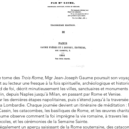
me tome des
Trois Rome
, Mgr Jean-Joseph Gaume poursuit son voyage 
t au lecteur une fresque à la fois spirituelle, archéologique et histori
 de foi, décrit minutieusement les villes, sanctuaires et monuments 
in, depuis Naples jusqu’à Milan, en passant par Rome et Venise.
ur les dernières étapes napolitaines, puis s’étend jusqu’à la traversé
a Lombardie. Chaque journée devient un itinéraire de méditation 
sin, les catacombes, les basiliques de Rome, et les œuvres charitab
ume observe comment la foi imprègne la vie romaine, à travers les c
écoles, et les cérémonies de la Semaine Sainte.
également un aperçu saisissant de la Rome souterraine, des cataco