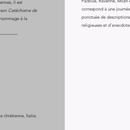
Padoue, Ravenne, Milan e
ennes, il est
correspond à une journée
, son
Catéchisme de
ponctuée de descriptions
e hommage à la
religieuses et d’anecdotes
 chrétienne, Italie,