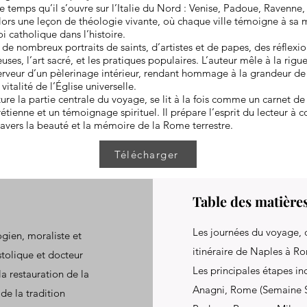
 temps qu’il s’ouvre sur l’Italie du Nord : Venise, Padoue, Ravenne, 
ors une leçon de théologie vivante, où chaque ville témoigne à sa 
oi catholique dans l’histoire.
 de nombreux portraits de saints, d’artistes et de papes, des réflexio
ieuses, l’art sacré, et les pratiques populaires. L’auteur mêle à la rigu
ferveur d’un pèlerinage intérieur, rendant hommage à la grandeur d
vitalité de l’Église universelle.
ure la partie centrale du voyage, se lit à la fois comme un carnet de 
étienne et un témoignage spirituel. Il prépare l’esprit du lecteur à 
avers la beauté et la mémoire de la Rome terrestre.
Télécharger
Table des matière
Les journées du voyage, d
ogien, moraliste et
itinéraire de Naples à R
stolique et docteur
Les principales étapes i
 la restauration de la
Anagni, Rome (Semaine Sa
de la tradition