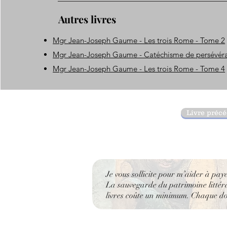
Autres livres
Mgr Jean-Joseph Gaume - Les trois Rome - Tome 2
Mgr Jean-Joseph Gaume - Catéchisme de persévér
Mgr Jean-Joseph Gaume - Les trois Rome - Tome 4
Livre préc
Je vous sollicite pour m’aider à pay
La sauvegarde du patrimoine littérai
livres coûte un minimum. Chaque don