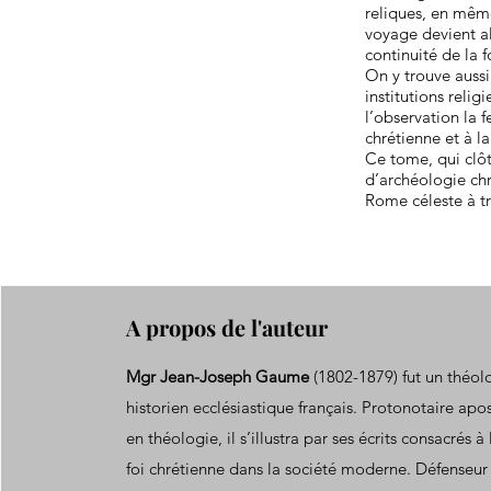
reliques, en même
voyage devient al
continuité de la f
On y trouve aussi
institutions relig
l’observation la 
chrétienne et à la 
Ce tome, qui clôt
d’archéologie chr
Rome céleste à tr
A propos de l'auteur
Mgr Jean-Joseph Gaume
(1802-1879) fut un théol
historien ecclésiastique français. Protonotaire apo
en théologie, il s’illustra par ses écrits consacrés à
foi chrétienne dans la société moderne. Défenseur 