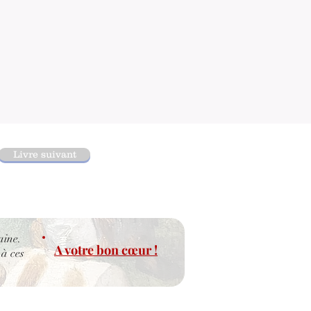
Livre suivant
aine.
A votre bon cœur !
 à ces