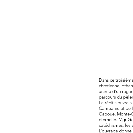
Dans ce troisiè
chrétienne, offran
animé d’un regard
parcours du pèler
Le récit s’ouvre s
Campanie et de l
Capoue, Monte-Cas
éternelle. Mgr Ga
catéchismes, les 
L’ouvrage donne 