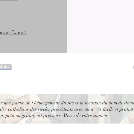
ance - Tome 1
édent
er une partie de l'hébergement du site et la location du nom de dom
re catholique des siècles précédents avec un accès facile et gratuit
, petit ou grand, est précieux. Merci de votre soutien.