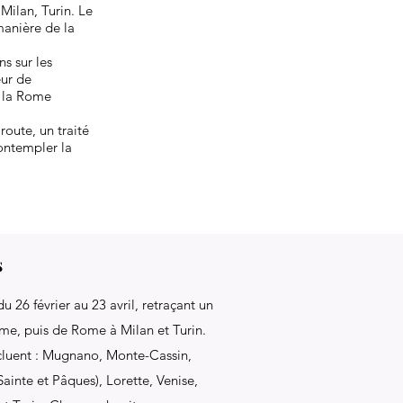
Milan, Turin. Le
manière de la
ns sur les
eur de
e la Rome
route, un traité
contempler la
s
u 26 février au 23 avril, retraçant un
ome, puis de Rome à Milan et Turin.
ncluent : Mugnano, Monte-Cassin,
inte et Pâques), Lorette, Venise,