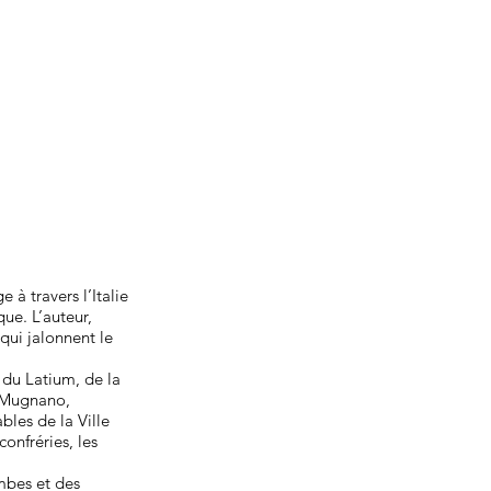
à travers l’Italie
que. L’auteur,
qui jalonnent le
e du Latium, de la
: Mugnano,
les de la Ville
onfréries, les
mbes et des