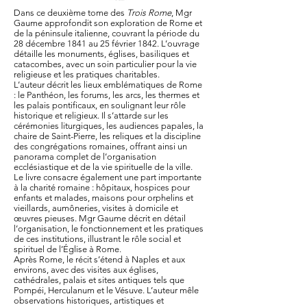
Dans ce deuxième tome des
Trois Rome
, Mgr
Gaume approfondit son exploration de Rome et
de la péninsule italienne, couvrant la période du
28 décembre 1841 au 25 février 1842. L’ouvrage
détaille les monuments, églises, basiliques et
catacombes, avec un soin particulier pour la vie
religieuse et les pratiques charitables.
L’auteur décrit les lieux emblématiques de Rome
: le Panthéon, les forums, les arcs, les thermes et
les palais pontificaux, en soulignant leur rôle
historique et religieux. Il s’attarde sur les
cérémonies liturgiques, les audiences papales, la
chaire de Saint-Pierre, les reliques et la discipline
des congrégations romaines, offrant ainsi un
panorama complet de l’organisation
ecclésiastique et de la vie spirituelle de la ville.
Le livre consacre également une part importante
à la charité romaine : hôpitaux, hospices pour
enfants et malades, maisons pour orphelins et
vieillards, aumôneries, visites à domicile et
œuvres pieuses. Mgr Gaume décrit en détail
l’organisation, le fonctionnement et les pratiques
de ces institutions, illustrant le rôle social et
spirituel de l’Église à Rome.
Après Rome, le récit s’étend à Naples et aux
environs, avec des visites aux églises,
cathédrales, palais et sites antiques tels que
Pompéi, Herculanum et le Vésuve. L’auteur mêle
observations historiques, artistiques et