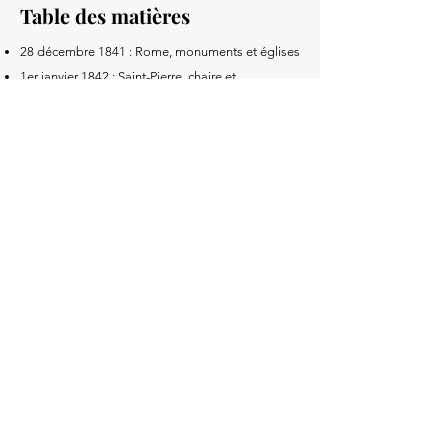
Table des matières
28 décembre 1841 : Rome, monuments et églises
1er janvier 1842 : Saint-Pierre, chaire et
cérémonies
2-5 janvier : Organisation ecclésiastique,
congrégations et charité
6-10 janvier : Liturgie, fêtes et institutions
religieuses
14-19 janvier : Naples, cathédrales, Vésuve et
sites antiques
20 février : Églises et fresques de Naples
22 février : Pompéi, Vésuve, excursions et
observations
24-25 février : Charité napolitaine et pratiques
religieuses