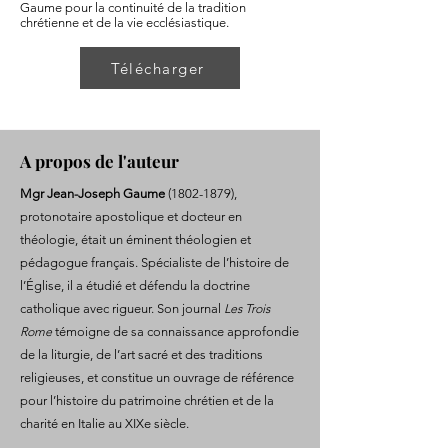
Gaume pour la continuité de la tradition
chrétienne et de la vie ecclésiastique.
Télécharger
A propos de l'auteur
Mgr Jean-Joseph Gaume
(1802-1879)
,
protonotaire apostolique et docteur en
théologie, était un éminent théologien et
pédagogue français. Spécialiste de l’histoire de
l’Église, il a étudié et défendu la doctrine
catholique avec rigueur. Son journal
Les Trois
Rome
témoigne de sa connaissance approfondie
de la liturgie, de l’art sacré et des traditions
religieuses, et constitue un ouvrage de référence
pour l’histoire du patrimoine chrétien et de la
charité en Italie au XIXe siècle.