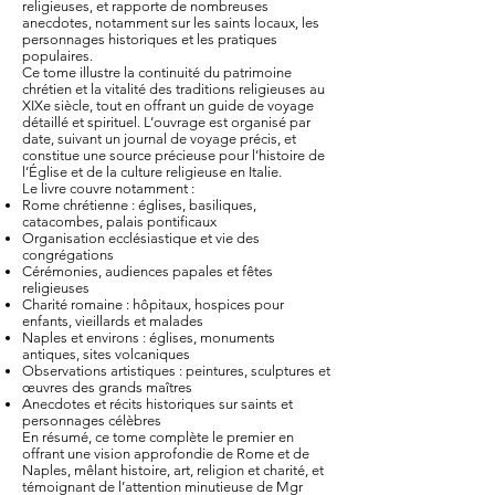
religieuses, et rapporte de nombreuses
anecdotes, notamment sur les saints locaux, les
personnages historiques et les pratiques
populaires.
Ce tome illustre la continuité du patrimoine
chrétien et la vitalité des traditions religieuses au
XIXe siècle, tout en offrant un guide de voyage
détaillé et spirituel. L’ouvrage est organisé par
date, suivant un journal de voyage précis, et
constitue une source précieuse pour l’histoire de
l’Église et de la culture religieuse en Italie.
Le livre couvre notamment :
Rome chrétienne : églises, basiliques,
catacombes, palais pontificaux
Organisation ecclésiastique et vie des
congrégations
Cérémonies, audiences papales et fêtes
religieuses
Charité romaine : hôpitaux, hospices pour
enfants, vieillards et malades
Naples et environs : églises, monuments
antiques, sites volcaniques
Observations artistiques : peintures, sculptures et
œuvres des grands maîtres
Anecdotes et récits historiques sur saints et
personnages célèbres
En résumé, ce tome complète le premier en
offrant une vision approfondie de Rome et de
Naples, mêlant histoire, art, religion et charité, et
témoignant de l’attention minutieuse de Mgr