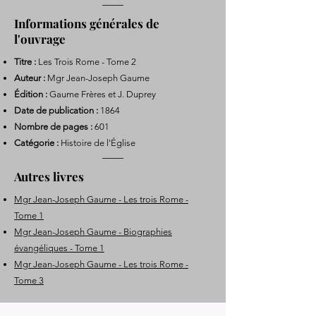
Informations générales de
l'ouvrage
Titre :
Les Trois Rome - Tome 2
Auteur :
Mgr Jean-Joseph Gaume
Édition :
Gaume Frères et J. Duprey
Date de publication :
1864
Nombre de pages :
601
Catégorie :
Histoire de l'Église
Autres livres
Mgr Jean-Joseph Gaume - Les trois Rome -
Tome 1
Mgr Jean-Joseph Gaume - Biographies
évangéliques - Tome 1
Mgr Jean-Joseph Gaume - Les trois Rome -
Tome 3