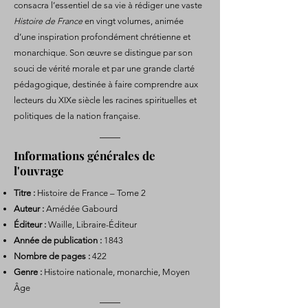
consacra l’essentiel de sa vie à rédiger une vaste
Histoire de France
en vingt volumes, animée
d’une inspiration profondément chrétienne et
monarchique. Son œuvre se distingue par son
souci de vérité morale et par une grande clarté
pédagogique, destinée à faire comprendre aux
lecteurs du XIXe siècle les racines spirituelles et
politiques de la nation française.
Informations générales de
l'ouvrage
Titre :
Histoire de France – Tome 2
Auteur :
Amédée Gabourd
Éditeur :
Waille, Libraire-Éditeur
Année de publication :
1843
Nombre de pages :
422
Genre :
Histoire nationale, monarchie, Moyen
Âge