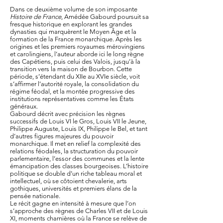
Dans ce deuxième volume de son imposante
Histoire de France
, Amédée Gabourd poursuit sa
fresque historique en explorant les grandes
dynasties qui marquèrent le Moyen Âge et la
formation de la France monarchique. Après les
origines et les premiers royaumes mérovingiens
et carolingiens, l’auteur aborde ici le long règne
des Capétiens, puis celui des Valois, jusqu’à la
transition vers la maison de Bourbon. Cette
période, s’étendant du XIIe au XVIe siècle, voit
s’affirmer l’autorité royale, la consolidation du
régime féodal, et la montée progressive des
institutions représentatives comme les États
généraux.
Gabourd décrit avec précision les règnes
successifs de Louis VI le Gros, Louis VII le Jeune,
Philippe Auguste, Louis IX, Philippe le Bel, et tant
d’autres figures majeures du pouvoir
monarchique. Il met en relief la complexité des
relations féodales, la structuration du pouvoir
parlementaire, l’essor des communes et la lente
émancipation des classes bourgeoises. L’histoire
politique se double d’un riche tableau moral et
intellectuel, où se côtoient chevalerie, arts
gothiques, universités et premiers élans de la
pensée nationale.
Le récit gagne en intensité à mesure que l’on
s’approche des règnes de Charles VII et de Louis
XI, moments charnières où la France se relève de