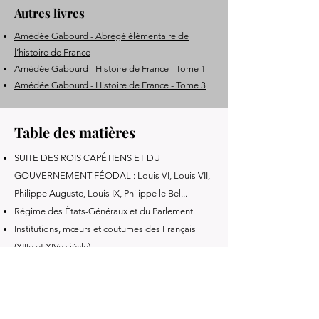
Autres livres
Amédée Gabourd - Abrégé élémentaire de
l’histoire de France
Amédée Gabourd - Histoire de France - Tome 1
Amédée Gabourd - Histoire de France - Tome 3
Table des matières
SUITE DES ROIS CAPÉTIENS ET DU
GOUVERNEMENT FÉODAL : Louis VI, Louis VII,
Philippe Auguste, Louis IX, Philippe le Bel...
Régime des États-Généraux et du Parlement
Institutions, mœurs et coutumes des Français
(XIIIe et XIVe siècle)
Branche collatérale des Valois : Philippe VI, Jean
le Bon, Charles V, Charles VI, Charles VII
Ère moderne – Louis XI, Charles VIII, Louis XII
Situation politique et morale de la France à la fin