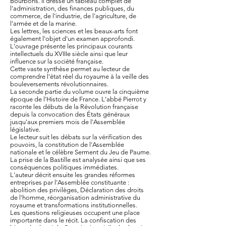
Bourbons. Il dresse un tableau complet de
l'administration, des finances publiques, du
commerce, de l'industrie, de l'agriculture, de
l'armée et de la marine.
Les lettres, les sciences et les beaux-arts font
également l'objet d'un examen approfondi.
L'ouvrage présente les principaux courants
intellectuels du XVIIIe siècle ainsi que leur
influence sur la société française.
Cette vaste synthèse permet au lecteur de
comprendre l'état réel du royaume à la veille des
bouleversements révolutionnaires.
La seconde partie du volume ouvre la cinquième
époque de l'Histoire de France. L'abbé Pierrot y
raconte les débuts de la Révolution française
depuis la convocation des États généraux
jusqu'aux premiers mois de l'Assemblée
législative.
Le lecteur suit les débats sur la vérification des
pouvoirs, la constitution de l'Assemblée
nationale et le célèbre Serment du Jeu de Paume.
La prise de la Bastille est analysée ainsi que ses
conséquences politiques immédiates.
L'auteur décrit ensuite les grandes réformes
entreprises par l'Assemblée constituante :
abolition des privilèges, Déclaration des droits
de l'homme, réorganisation administrative du
royaume et transformations institutionnelles.
Les questions religieuses occupent une place
importante dans le récit. La confiscation des