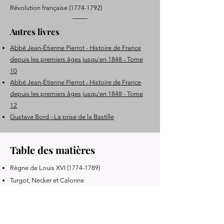
Révolution française
(1774-1792)
Autres livres
Abbé Jean-Étienne Pierrot - Histoire de France
depuis les premiers âges jusqu'en 1848 - Tome
10
Abbé Jean-Étienne Pierrot - Histoire de France
depuis les premiers âges jusqu'en 1848 - Tome
12
Gustave Bord - La prise de la Bastille
Table des matières
Règne de Louis XVI
(1774-1789)
Turgot, Necker et Calonne
Guerre d'Indépendance américaine
Assemblée des notables
Administration de la France sous les Bourbons