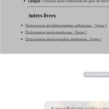
Langue :
Français (avec références en grec et latin)
Autres livres
Dictionnaire de bibliographie catholique – Tome 1
Dictionnaire hagiographique - Tome 1
Dictionnaire de biographie chrétienne - Tome 1
Livre précéd
Je vous sollicite pour m’aider à pay