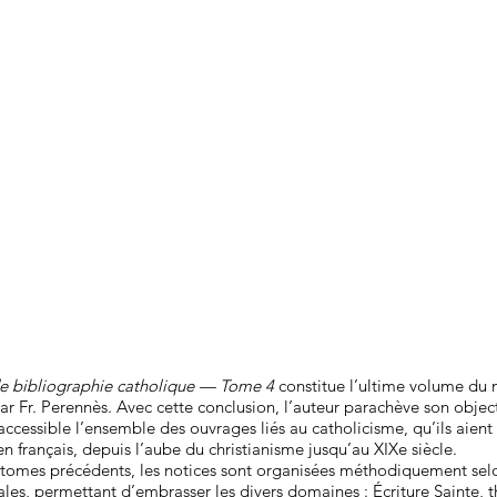
de bibliographie catholique — Tome 4
constitue l’ultime volume d
par Fr. Perennès. Avec cette conclusion, l’auteur parachève son object
 accessible l’ensemble des ouvrages liés au catholicisme, qu’ils aient
en français, depuis l’aube du christianisme jusqu’au XIXe siècle.
omes précédents, les notices sont organisées méthodiquement sel
ales, permettant d’embrasser les divers domaines : Écriture Sainte, th