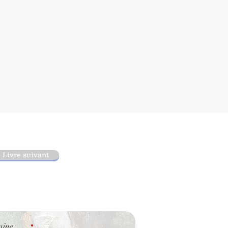
Livre suivant
aine.