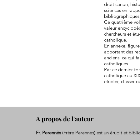
droit canon, hist
sciences en rappo
bibliographiques,
Ce quatrième volu
valeur encyclopéd
chercheurs et étu
catholique.
En annexe, figur
apportant des repè
anciens, ce qui f
catholiques.
Par ce dernier t
catholique au XIX
étudier, classer o
A propos de l'auteur
Fr. Perennès
(Frère Perennès) est un érudit et bibl