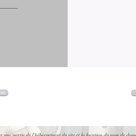
ent
er une partie de l'hébergement du site et la location du nom de dom