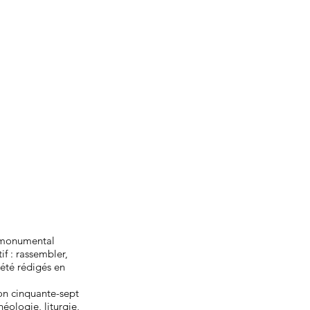
u monumental
if : rassembler,
 été rédigés en
on cinquante-sept
éologie, liturgie,