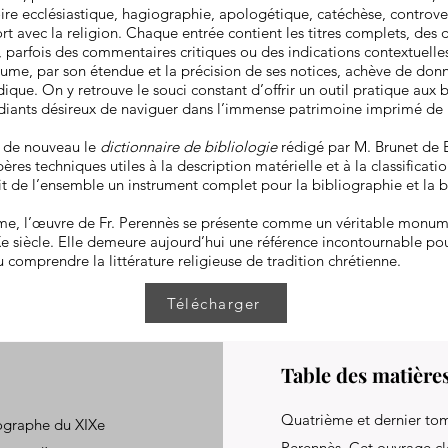
oire ecclésiastique, hagiographie, apologétique, catéchèse, controve
rt avec la religion. Chaque entrée contient les titres complets, des d
 parfois des commentaires critiques ou des indications contextuelle
me, par son étendue et la précision de ses notices, achève de donne
ique. On y retrouve le souci constant d’offrir un outil pratique aux b
diants désireux de naviguer dans l’immense patrimoine imprimé de l
e de nouveau le
dictionnaire de bibliologie
rédigé par M. Brunet de 
res techniques utiles à la description matérielle et à la classificatio
ait de l’ensemble un instrument complet pour la bibliographie et la b
ome, l’œuvre de Fr. Perennès se présente comme un véritable monume
e siècle. Elle demeure aujourd’hui une référence incontournable pou
u comprendre la littérature religieuse de tradition chrétienne.
Télécharger
Table des matière
Quatrième et dernier tom
iographe du XIXe
Perennès. Cet ouvrage clô