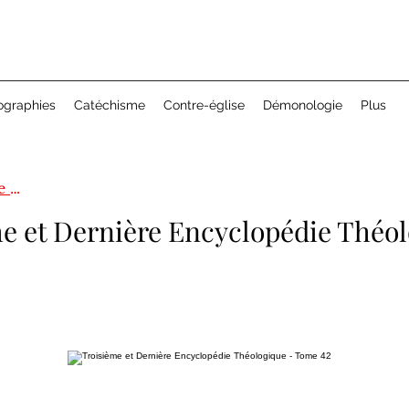
ographies
Catéchisme
Contre-église
Démonologie
Plus
Encyclopédie théologique 3ème série
e et Dernière Encyclopédie Théol