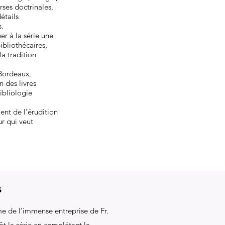
rses doctrinales,
étails
s.
r à la série une
ibliothécaires,
a tradition
Bordeaux,
n des livres
ibliologie
nt de l’érudition
r qui veut
s
e de l’immense entreprise de Fr.
t la série en complétant la