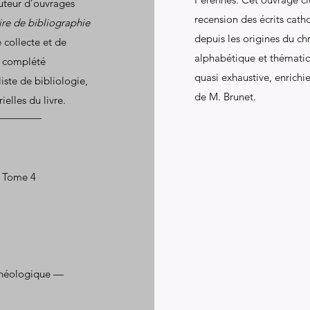
auteur d’ouvrages
recension des écrits catho
ire de bibliographie
depuis les origines du ch
 collecte et de
alphabétique et thématiq
t complété
quasi exhaustive, enrichie
liste de bibliologie,
de M. Brunet.
ielles du livre.
— Tome 4
Théologique —