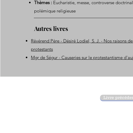
Thèmes :
Eucharistie, messe, controverse doctrina
polémique religieuse
Autres livres
Révérend Père - Désiré Lodiel, S. J. - Nos raisons de
protestants
Mgr de Ségur - Causeries sur le protestantisme d'au
Livre précéde