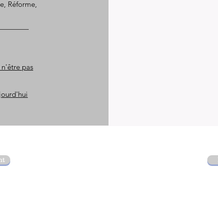
le, Réforme,
 n'être pas
jourd'hui
nt