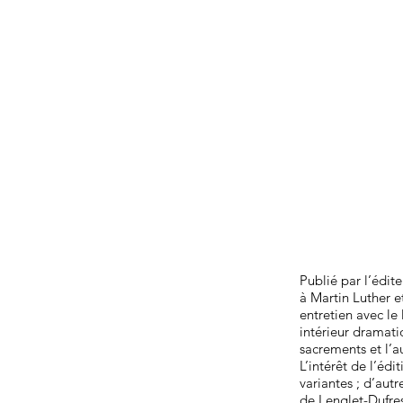
Publié par l’édite
à Martin Luther e
entretien avec l
intérieur dramatiq
sacrements et l’au
L’intérêt de l’édi
variantes ; d’aut
de Lenglet-Dufres