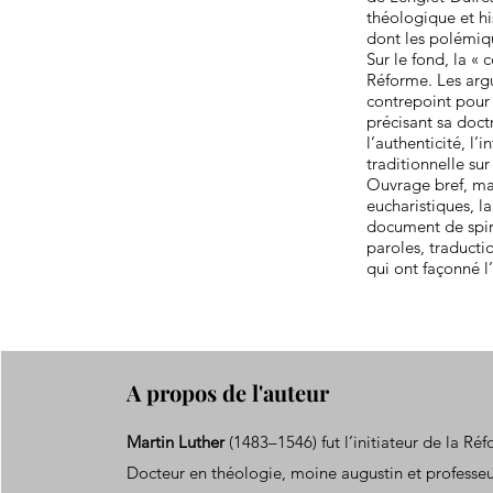
théologique et his
dont les polémiqu
Sur le fond, la «
Réforme. Les argu
contrepoint pour 
précisant sa doct
l’authenticité, l’
traditionnelle sur 
Ouvrage bref, mai
eucharistiques, la
document de spiri
paroles, traduct
qui ont façonné l
A propos de l'auteur
Martin Luther
(1483–1546) fut l’initiateur de la Ré
Docteur en théologie, moine augustin et professeu