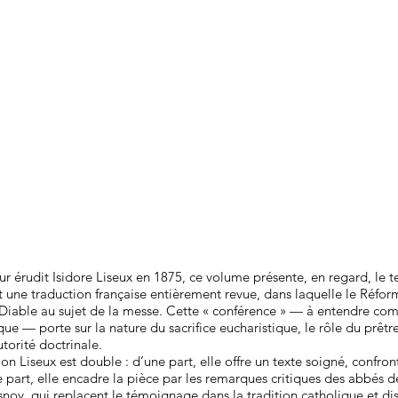
ur érudit Isidore Liseux en 1875, ce volume présente, en regard, le te
t une traduction française entièrement revue, dans laquelle le Réfor
e Diable au sujet de la messe. Cette « conférence » — à entendre c
ue — porte sur la nature du sacrifice eucharistique, le rôle du prêtre,
torité doctrinale.
tion Liseux est double : d’une part, elle offre un texte soigné, confro
re part, elle encadre la pièce par les remarques critiques des abbés
noy, qui replacent le témoignage dans la tradition catholique et dis