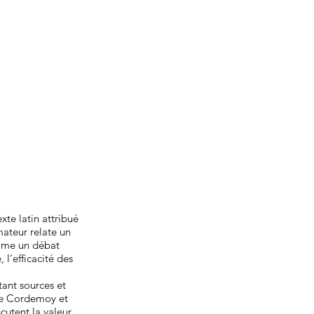
xte latin attribué
mateur relate un
omme un débat
 l’efficacité des
ntant sources et
 de Cordemoy et
cutent la valeur