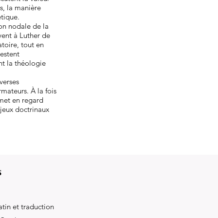
es, la manière
étique.
ion nodale de la
vent à Luther de
toire, tout en
testent
ent la théologie
verses
rmateurs. À la fois
 met en regard
jeux doctrinaux
s
atin et traduction