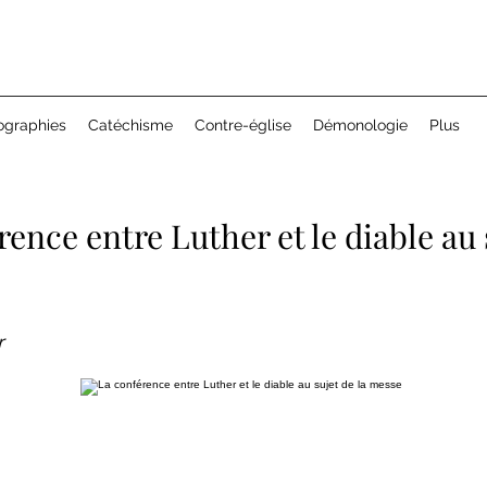
ographies
Catéchisme
Contre-église
Démonologie
Plus
rence entre Luther et le diable au 
r