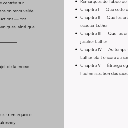
Remarques de l’abbé d
e centrée sur
Chapitre I — Que cette p
éhension renouvelée
Chapitre II — Que les p
ductions — ont
écouter Luther
aniques, ainsi que
Chapitre III — Que les pr
justifier Luther
Chapitre IV — Au temps d
Luther était encore au se
Chapitre V — Étrange ég
ujet de la messe
l’administration des sac
eux ; remarques et
ufresnoy