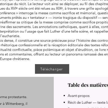
torique du récit. Le lecteur voit ainsi se déployer, au fil des chapitr
es du XVIᵉ siècle ont été relues au XIXᵉ, à travers une grille apolog
 conférence » interroge la messe comme sacrifice et mémorial, quest
ments prêtés au « tentateur » — ironie tragique du dispositif — ser
réaffirmer sa critique de la messe comprise comme sacrifice propitia
rine des sacrements. Les annotations catholiques, quant à elles, con
interprétation ou l’usage que fait Luther d’une telle scène, et rappell
l’eucharistie.
s dense, il constitue une source précieuse pour l’histoire des contro
 rhétorique confessionnelle et la réception éditoriale des textes réfo
tualité conflictuelle, pièce polémique et objet d’érudition, ce livre
ions et commentaires, offrant au lecteur un panorama ramassé des en
’Europe chrétienne.
Télécharger
Table des matière
Avant-propos
forme protestante.
Récit de Luther — texte l
r à Wittenberg, il