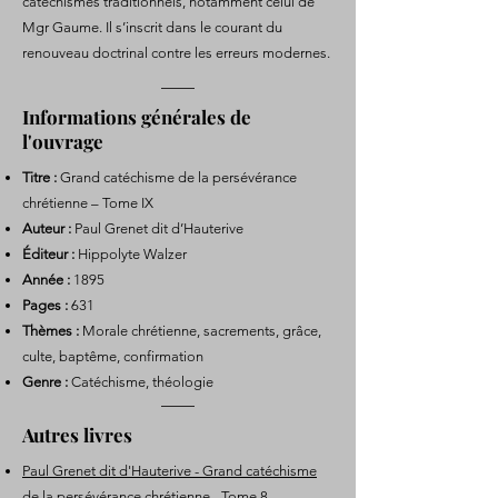
catéchismes traditionnels, notamment celui de
Mgr Gaume. Il s’inscrit dans le courant du
renouveau doctrinal contre les erreurs modernes.
Informations générales de
l'ouvrage
Titre :
Grand catéchisme de la persévérance
chrétienne – Tome IX
Auteur :
Paul Grenet dit d’Hauterive
Éditeur :
Hippolyte Walzer
Année :
1895
Pages :
631
Thèmes :
Morale chrétienne, sacrements, grâce,
culte, baptême, confirmation
Genre :
Catéchisme, théologie
Autres livres
Paul Grenet dit d'Hauterive - Grand catéchisme
de la persévérance chrétienne - Tome 8