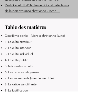
Paul Grenet dit d'Hauterive - Grand catéchisme
de la persévérance chrétienne - Tome 10
Table des matières
Deuxième partie – Morale chrétienne (suite)
1. Le culte extérieur
2. Le culte intérieur
3. Le culte individuel
4. Le culte public
5. Nécessité du culte
6. Les œuvres religieuses
7. Les sacrements (vue d’ensemble)
8. La grâce sanctifiante
9. La justification
10. Les effets de la grâce
11. Le péché et ses conséquences
12. Le sacrement du baptême