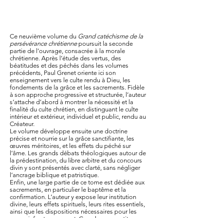
Ce neuvième volume du
Grand catéchisme de la
persévérance chrétienne
poursuit la seconde
partie de l’ouvrage, consacrée à la morale
chrétienne. Après l’étude des vertus, des
béatitudes et des péchés dans les volumes
précédents, Paul Grenet oriente ici son
enseignement vers le culte rendu à Dieu, les
fondements de la grâce et les sacrements. Fidèle
à son approche progressive et structurée, l’auteur
s’attache d’abord à montrer la nécessité et la
finalité du culte chrétien, en distinguant le culte
intérieur et extérieur, individuel et public, rendu au
Créateur.
Le volume développe ensuite une doctrine
précise et nourrie sur la grâce sanctifiante, les
œuvres méritoires, et les effets du péché sur
l’âme. Les grands débats théologiques autour de
la prédestination, du libre arbitre et du concours
divin y sont présentés avec clarté, sans négliger
l’ancrage biblique et patristique.
Enfin, une large partie de ce tome est dédiée aux
sacrements, en particulier le baptême et la
confirmation. L’auteur y expose leur institution
divine, leurs effets spirituels, leurs rites essentiels,
ainsi que les dispositions nécessaires pour les