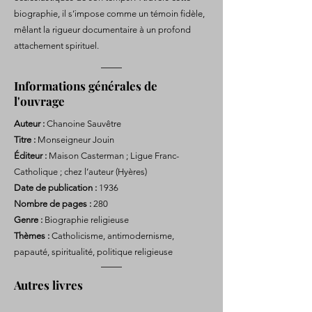
biographie, il s’impose comme un témoin fidèle,
mêlant la rigueur documentaire à un profond
attachement spirituel.
Informations générales de
l'ouvrage
Auteur :
Chanoine Sauvêtre
Titre :
Monseigneur Jouin
Éditeur :
Maison Casterman ; Ligue Franc-
Catholique ; chez l’auteur (Hyères)
Date de publication :
1936
Nombre de pages :
280
Genre :
Biographie religieuse
Thèmes :
Catholicisme, antimodernisme,
papauté, spiritualité, politique religieuse
Autres livres