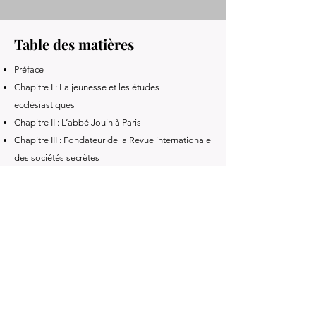
Table des matières
Préface
Chapitre I : La jeunesse et les études
ecclésiastiques
Chapitre II : L’abbé Jouin à Paris
Chapitre III : Fondateur de la Revue internationale
des sociétés secrètes
Chapitre IV : Contre le modernisme et la franc-
maçonnerie
Chapitre V : L’amitié avec saint Pie X
Chapitre VI : Les prises de position doctrinales
Chapitre VII : Activité pastorale et prédication
Chapitre VIII : Dernières années – Souvenirs et
testament spirituel
Annexes – Textes choisis de Monseigneur Jouin