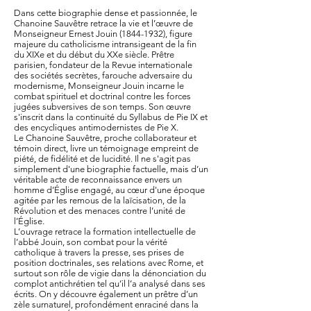
Dans cette biographie dense et passionnée, le
Chanoine Sauvêtre retrace la vie et l’œuvre de
Monseigneur Ernest Jouin
(1844-1932)
, figure
majeure du catholicisme intransigeant de la fin
du XIXe et du début du XXe siècle. Prêtre
parisien, fondateur de la Revue internationale
des sociétés secrètes, farouche adversaire du
modernisme, Monseigneur Jouin incarne le
combat spirituel et doctrinal contre les forces
jugées subversives de son temps. Son œuvre
s'inscrit dans la continuité du Syllabus de Pie IX et
des encycliques antimodernistes de Pie X.
Le Chanoine Sauvêtre, proche collaborateur et
témoin direct, livre un témoignage empreint de
piété, de fidélité et de lucidité. Il ne s'agit pas
simplement d'une biographie factuelle, mais d’un
véritable acte de reconnaissance envers un
homme d’Église engagé, au cœur d'une époque
agitée par les remous de la laïcisation, de la
Révolution et des menaces contre l’unité de
l’Église.
L’ouvrage retrace la formation intellectuelle de
l’abbé Jouin, son combat pour la vérité
catholique à travers la presse, ses prises de
position doctrinales, ses relations avec Rome, et
surtout son rôle de vigie dans la dénonciation du
complot antichrétien tel qu’il l’a analysé dans ses
écrits. On y découvre également un prêtre d’un
zèle surnaturel, profondément enraciné dans la