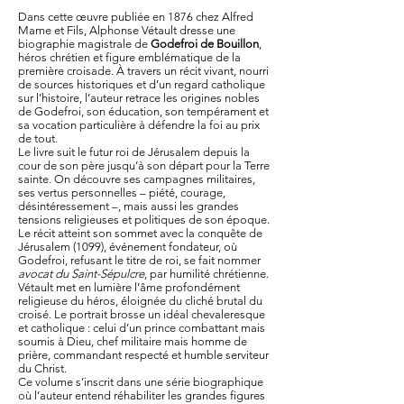
Dans cette œuvre publiée en 1876 chez Alfred
Mame et Fils, Alphonse Vétault dresse une
biographie magistrale de
Godefroi de Bouillon
,
héros chrétien et figure emblématique de la
première croisade. À travers un récit vivant, nourri
de sources historiques et d’un regard catholique
sur l’histoire, l’auteur retrace les origines nobles
de Godefroi, son éducation, son tempérament et
sa vocation particulière à défendre la foi au prix
de tout.
Le livre suit le futur roi de Jérusalem depuis la
cour de son père jusqu’à son départ pour la Terre
sainte. On découvre ses campagnes militaires,
ses vertus personnelles – piété, courage,
désintéressement –, mais aussi les grandes
tensions religieuses et politiques de son époque.
Le récit atteint son sommet avec la conquête de
Jérusalem (1099), événement fondateur, où
Godefroi, refusant le titre de roi, se fait nommer
avocat du Saint-Sépulcre
, par humilité chrétienne.
Vétault met en lumière l’âme profondément
religieuse du héros, éloignée du cliché brutal du
croisé. Le portrait brosse un idéal chevaleresque
et catholique : celui d’un prince combattant mais
soumis à Dieu, chef militaire mais homme de
prière, commandant respecté et humble serviteur
du Christ.
Ce volume s’inscrit dans une série biographique
où l’auteur entend réhabiliter les grandes figures