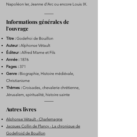
Napoléon Ier, Jeanne d’Arc ou encore Louis IX.
Informations générales de
l'ouvrage
Titre :
Godefroi de Bouillon
Auteur :
Alphonse Vétault
Éditeur :
Alfred Mame et Fils
Année :
1876
Pages :
371
Genre :
Biographie, Histoire médiévale,
Christianisme
Thèmes :
Croisades, chevalerie chrétienne,
Jérusalem, spiritualité, histoire sainte
Autres livres
Alphonse Vétault - Charlemagne
Jacques Collin de Plancy - La chronique de
Godefroid de Bouillon