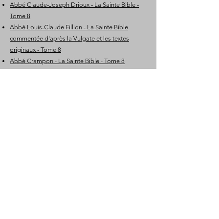
Abbé Claude-Joseph Drioux - La Sainte Bible -
Tome 8
Abbé Louis-Claude Fillion - La Sainte Bible
commentée d'après la Vulgate et les textes
originaux - Tome 8
Abbé Crampon - La Sainte Bible - Tome 8
Abbé Jean Baptiste Glaire - La Sainte Bible
polyglotte - Tome 8
Bible d'Allioli - Tome 6
Table des matières
Livre précédent
Livre suivant