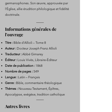
germanophones. Son œuvre, approuvée par
l'Église, allie érudition philologique et fidélité
doctrinale.
Informations générales de
l'ouvrage
Titre :
Bible d'Allioli – Tome 8
Auteur :
Docteur Joseph Franz Allioli
Traducteur :
Abbé Gimarey
Éditeur :
Louis Vivès, Libraire-Éditeur
Date de publication :
1868
Nombre de pages :
549
Langue :
Latin – Français
Genre :
Bible, commentaire théologique
Thèmes :
Nouveau Testament, Épîtres,
Apocalypse, exégèse, tradition catholique
Autres livres