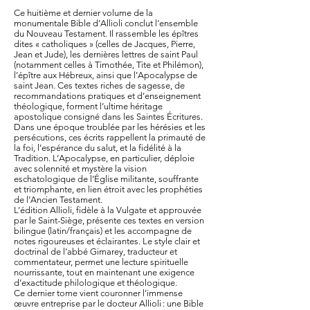
Ce huitième et dernier volume de la
monumentale Bible d’Allioli conclut l’ensemble
du Nouveau Testament. Il rassemble les épîtres
dites « catholiques » (celles de Jacques, Pierre,
Jean et Jude), les dernières lettres de saint Paul
(notamment celles à Timothée, Tite et Philémon),
l’épître aux Hébreux, ainsi que l’Apocalypse de
saint Jean. Ces textes riches de sagesse, de
recommandations pratiques et d’enseignement
théologique, forment l’ultime héritage
apostolique consigné dans les Saintes Écritures.
Dans une époque troublée par les hérésies et les
persécutions, ces écrits rappellent la primauté de
la foi, l’espérance du salut, et la fidélité à la
Tradition. L’Apocalypse, en particulier, déploie
avec solennité et mystère la vision
eschatologique de l’Église militante, souffrante
et triomphante, en lien étroit avec les prophéties
de l’Ancien Testament.
L’édition Allioli, fidèle à la Vulgate et approuvée
par le Saint-Siège, présente ces textes en version
bilingue (latin/français) et les accompagne de
notes rigoureuses et éclairantes. Le style clair et
doctrinal de l’abbé Gimarey, traducteur et
commentateur, permet une lecture spirituelle
nourrissante, tout en maintenant une exigence
d’exactitude philologique et théologique.
Ce dernier tome vient couronner l’immense
œuvre entreprise par le docteur Allioli : une Bible