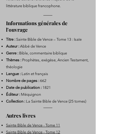
littérature biblique francophone.
Informations générales de
l'ouvrage
Titre :
Sainte Bible de Vence – Tome 13 : Isaïe
Auteur :
Abbé de Vence
Genre :
Bible, commentaire biblique
Thèmes :
Prophètes, exégèse, Ancien Testament,
théologie
Langue :
Latin et français
Nombre de pages :
662
Date de publication :
1821
Éditeur :
Méquignon
Collection :
La Sainte Bible de Vence (25 tomes)
Autres livres
Sainte Bible de Vence - Tome 11
Sainte Bible de Vence - Tome 12