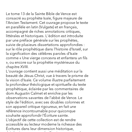
Le tome 13 de la Sainte Bible de Vence est
consacré au prophète Isaïe, figure majeure de
l’Ancien Testament. Cet ouvrage propose le texte
en parallèle en latin (Vulgate) et en français,
accompagné de riches annotations critiques,
littérales et historiques. L'édition est introduite
par une préface générale sur les prophètes,
suivie de plusieurs dissertations approfondies :
sur le rôle prophétique dans l’histoire d’Israël, sur
la signification des célèbres paroles d’Isaïe
comme « Une vierge concevra et enfantera un fils
», ou encore sur la prophétie mystérieuse du
chapitre XVIII.
L'ouvrage contient aussi une méditation sur la
beauté de Jésus-Christ, vue à travers le prisme de
la vision d'Isaïe. Ce volume illustre parfaitement
la profondeur théologique et spirituelle du texte
prophétique, éclairée par les commentaires de
dom Augustin Calmet et enrichie par les
observations savantes de l’abbé de Vence. Le
style de l’édition, avec ses doubles colonnes et
son appareil critique rigoureux, en fait une
référence incontournable pour quiconque
souhaite approfondir l’Écriture sainte.
L’objectif de cette collection est de rendre
accessible au lecteur moderne la richesse des
Écritures dans leur dimension historique,