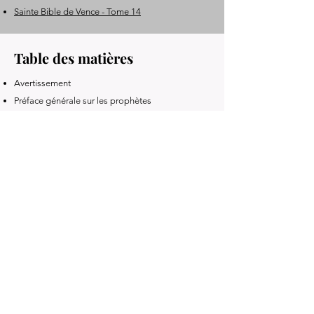
Sainte Bible de Vence - Tome 14
Table des matières
Avertissement
Préface générale sur les prophètes
Dissertations sur les prophètes
Préface sur Isaïe
Dissertation sur les 65 ans (chap. VII)
Dissertation sur : « Une vierge concevra… »
Dissertation sur le chapitre XVIII
Dissertation sur la beauté de Jésus-Christ
Texte du prophète Isaïe
Livre précédent
Livre suivant