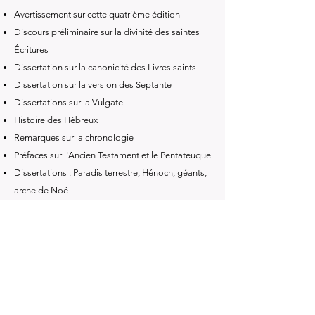
Avertissement sur cette quatrième édition
Discours préliminaire sur la divinité des saintes
Écritures
Dissertation sur la canonicité des Livres saints
Dissertation sur la version des Septante
Dissertations sur la Vulgate
Histoire des Hébreux
Remarques sur la chronologie
Préfaces sur l'Ancien Testament et le Pentateuque
Dissertations : Paradis terrestre, Hénoch, géants,
arche de Noé
Dissertations : Déluge, partage des descendants,
Babel
Langue première, confusion de Babel
Premier et deuxième âge du monde
Dissertations : Melchisédech, circoncision, ruine
de Sodome
Dissertation sur la monnaie biblique