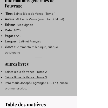
Informations générales de
l'ouvrage
Titre :
Sainte Bible de Vence - Tome 1
Auteur :
Abbé de Vence (avec Dom Calmet)
Éditeur :
Méquignon
Date :
1820
Pages :
723
Langues :
Latin et Français
Genre :
Commentaire biblique, critique
scripturaire
Autres livres
Sainte Bible de Vence - Tome 2
Sainte Bible de Vence - Tome 3
Père Marie-Joseph Lagrange O.P. - La Genèse
pro manuscripto
Table des matières