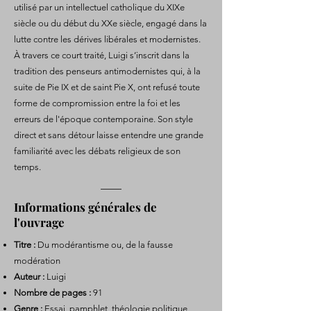
utilisé par un intellectuel catholique du XIXe
siècle ou du début du XXe siècle, engagé dans la
lutte contre les dérives libérales et modernistes.
À travers ce court traité, Luigi s’inscrit dans la
tradition des penseurs antimodernistes qui, à la
suite de Pie IX et de saint Pie X, ont refusé toute
forme de compromission entre la foi et les
erreurs de l'époque contemporaine. Son style
direct et sans détour laisse entendre une grande
familiarité avec les débats religieux de son
temps.
Informations générales de
l'ouvrage
Titre :
Du modérantisme ou, de la fausse
modération
Auteur :
Luigi
Nombre de pages :
91
Genre :
Essai, pamphlet, théologie politique