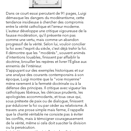
Dans ce court essai percutant de 91 pages, Luigi
démasque les dangers du modérantisme, cette
tendance insidieuse à chercher des compromis
entre la vérité catholique et l'erreur moderne.
L’auteur développe une critique vigoureuse de la
fausse modération, qu’il présente non pas
comme une vertu, mais comme un abandon
progressif de la vérité. Selon lui, vouloir concilier
la foi avec l’esprit du siècle, c’est déjà trahir la foi.
Il démontre que les "modérés", souvent animés
d’intentions louables, finissent par affaiblir la
doctrine, brouiller les repères et livrer l’Église aux
ennemis de l’intérieur.
S’appuyant sur des exemples historiques et sur
une analyse des courants contemporains à son
époque, Luigi montre que la "voie moyenne"
mène rarement à la fermeté doctrinale ou à la
défense des principes. Il critique avec vigueur les
catholiques libéraux, les cléricaux prudents, les
apologistes accommodants, et tous ceux qui,
sous prétexte de paix ou de dialogue, finissent
par édulcorer la foi ou par céder au relativisme. À
travers une prose simple mais ferme, il rappelle
que la charité véritable ne consiste pas à éviter
les conflits, mais à témoigner courageusement
de la vérité, même si cela doit susciter la division
ou la persécution.