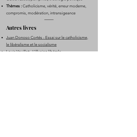
Thèmes :
Catholicisme, vérité, erreur moderne,
compromis, modération, intransigeance
Autres livres
Juan Donoso Cortés - Essai sur le catholicisme,
le libéralisme et le socialisme
Louis Veuillot - L’illusion libérale
Don Sarda y Salvany - Le mal social
Don Sarda y Salvany - Le libéralisme est un péché
Table des matières
Livre précédent