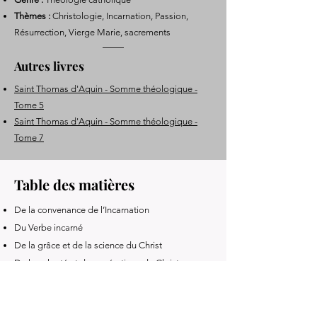
Thèmes :
Christologie, Incarnation, Passion,
Résurrection, Vierge Marie, sacrements
Autres livres
Saint Thomas d'Aquin - Somme théologique -
Tome 5
Saint Thomas d'Aquin - Somme théologique -
Tome 7
Table des matières
De la convenance de l’Incarnation
Du Verbe incarné
De la grâce et de la science du Christ
De la volonté et des opérations du Christ
Du sacerdoce du Christ
De la Très Sainte Vierge Marie
De la naissance du Christ