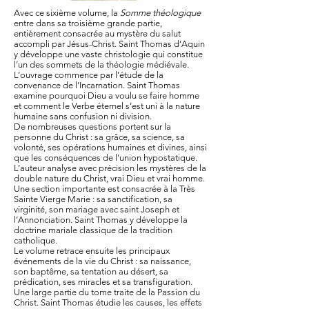
Avec ce sixième volume, la
Somme théologique
entre dans sa troisième grande partie,
entièrement consacrée au mystère du salut
accompli par Jésus-Christ. Saint Thomas d'Aquin
y développe une vaste christologie qui constitue
l’un des sommets de la théologie médiévale.
L’ouvrage commence par l’étude de la
convenance de l’Incarnation. Saint Thomas
examine pourquoi Dieu a voulu se faire homme
et comment le Verbe éternel s’est uni à la nature
humaine sans confusion ni division.
De nombreuses questions portent sur la
personne du Christ : sa grâce, sa science, sa
volonté, ses opérations humaines et divines, ainsi
que les conséquences de l’union hypostatique.
L’auteur analyse avec précision les mystères de la
double nature du Christ, vrai Dieu et vrai homme.
Une section importante est consacrée à la Très
Sainte Vierge Marie : sa sanctification, sa
virginité, son mariage avec saint Joseph et
l’Annonciation. Saint Thomas y développe la
doctrine mariale classique de la tradition
catholique.
Le volume retrace ensuite les principaux
événements de la vie du Christ : sa naissance,
son baptême, sa tentation au désert, sa
prédication, ses miracles et sa transfiguration.
Une large partie du tome traite de la Passion du
Christ. Saint Thomas étudie les causes, les effets