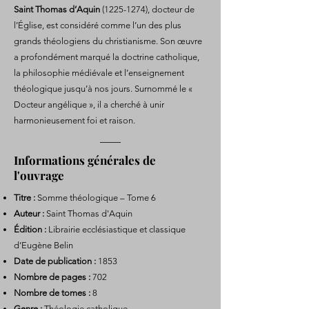
Saint Thomas d’Aquin
(1225-1274)
, docteur de
l’Église, est considéré comme l’un des plus
grands théologiens du christianisme. Son œuvre
a profondément marqué la doctrine catholique,
la philosophie médiévale et l’enseignement
théologique jusqu’à nos jours. Surnommé le «
Docteur angélique », il a cherché à unir
harmonieusement foi et raison.
Informations générales de
l'ouvrage
Titre :
Somme théologique – Tome 6
Auteur :
Saint Thomas d'Aquin
Édition :
Librairie ecclésiastique et classique
d’Eugène Belin
Date de publication :
1853
Nombre de pages :
702
Nombre de tomes :
8
Genre :
Théologie catholique