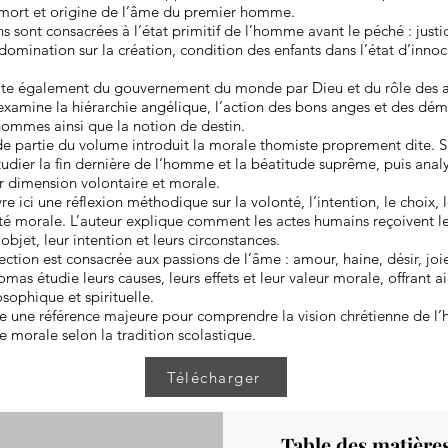
 mort et origine de l’âme du premier homme.
s sont consacrées à l’état primitif de l’homme avant le péché : justic
omination sur la création, condition des enfants dans l’état d’inno
ite également du gouvernement du monde par Dieu et du rôle des a
l examine la hiérarchie angélique, l’action des bons anges et des dém
 hommes ainsi que la notion de destin.
e partie du volume introduit la morale thomiste proprement dite. 
ier la fin dernière de l’homme et la béatitude suprême, puis analy
r dimension volontaire et morale.
re ici une réflexion méthodique sur la volonté, l’intention, le choix
ité morale. L’auteur explique comment les actes humains reçoivent l
objet, leur intention et leurs circonstances.
ection est consacrée aux passions de l’âme : amour, haine, désir, joie,
mas étudie leurs causes, leurs effets et leur valeur morale, offrant ai
sophique et spirituelle.
e une référence majeure pour comprendre la vision chrétienne de l
ie morale selon la tradition scolastique.
Télécharger
Table des matière