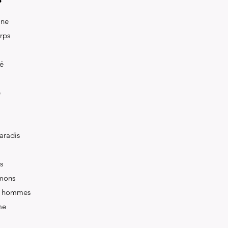
ine
orps
té
e
paradis
s
émons
es hommes
me