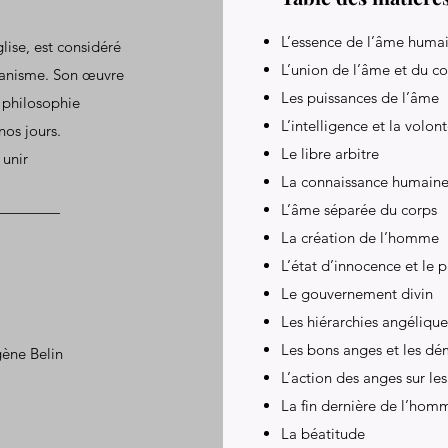
L’essence de l’âme huma
lise, est considéré
L’union de l’âme et du c
ianisme. Son œuvre
Les puissances de l’âme
 philosophie
L’intelligence et la volon
nos jours.
Le libre arbitre
 unir
La connaissance humain
L’âme séparée du corps
La création de l’homme
L’état d’innocence et le 
Le gouvernement divin
Les hiérarchies angélique
Les bons anges et les d
gène Belin
L’action des anges sur l
La fin dernière de l’hom
La béatitude