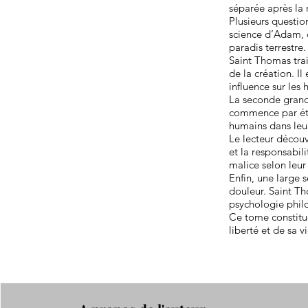
séparée après la
Plusieurs question
science d’Adam, d
paradis terrestre.
Saint Thomas tra
de la création. I
influence sur les
La seconde grand
commence par étud
humains dans leu
Le lecteur découv
et la responsabil
malice selon leur 
Enfin, une large s
douleur. Saint Tho
psychologie philo
Ce tome constitu
liberté et de sa v