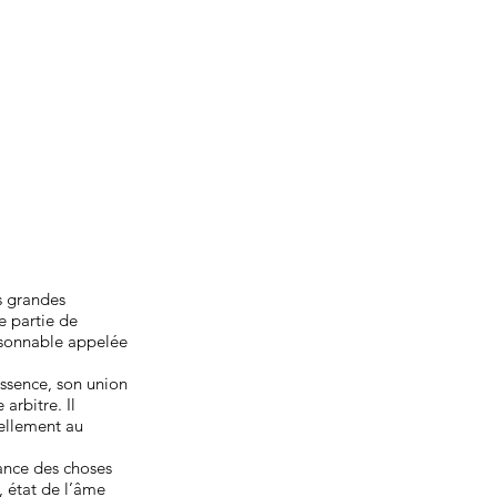
s grandes
e partie de
aisonnable appelée
ssence, son union
 arbitre. Il
ellement au
sance des choses
, état de l’âme