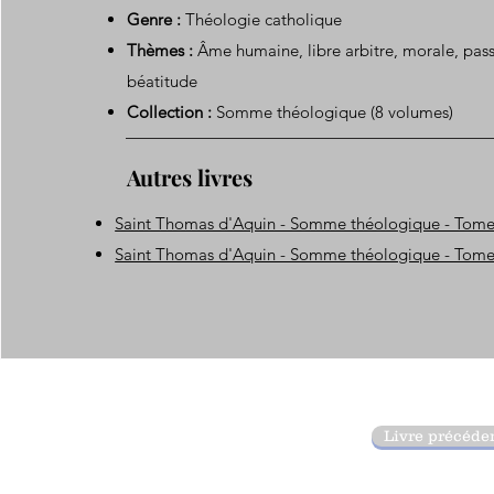
Genre :
Théologie catholique
Thèmes :
Âme humaine, libre arbitre, morale, pass
béatitude
Collection :
Somme théologique (8 volumes)
Autres livres
Saint Thomas d'Aquin - Somme théologique - Tome
Saint Thomas d'Aquin - Somme théologique - Tome
Livre précéde