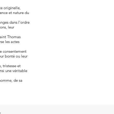
e originelle,
cence et nature du
nges dans l’ordre
ons, leur
Saint Thomas
se les actes
, le consentement
eur bonté ou leur
 tristesse et
nsi une véritable
’homme, de sa
s