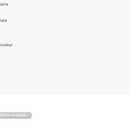
taire
rale
 douleur
Livre suivant