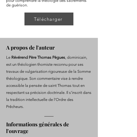
pour comprendre la théologie des sacrements
de guérison.
Télécharger
A propos de l'auteur
Le
Révérend Père Thomas Pègues
, dominicain,
est un théologien thomiste reconnu pour ses
travaux de vulgarisation rigoureuse de la Somme
théologique. Son commentaire vise à rendre
accessible la pensée de saint Thomas tout en
respectant sa précision doctrinale. Il s’inscrit dans
la tradition intellectuelle de l’Ordre des
Prêcheurs.
Informations générales de
l'ouvrage