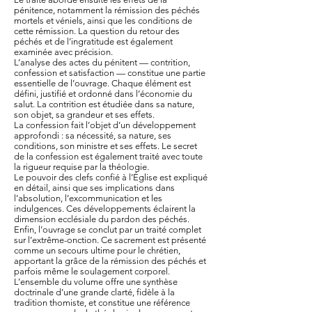
pénitence, notamment la rémission des péchés
mortels et véniels, ainsi que les conditions de
cette rémission. La question du retour des
péchés et de l’ingratitude est également
examinée avec précision.
L’analyse des actes du pénitent — contrition,
confession et satisfaction — constitue une partie
essentielle de l’ouvrage. Chaque élément est
défini, justifié et ordonné dans l’économie du
salut. La contrition est étudiée dans sa nature,
son objet, sa grandeur et ses effets.
La confession fait l’objet d’un développement
approfondi : sa nécessité, sa nature, ses
conditions, son ministre et ses effets. Le secret
de la confession est également traité avec toute
la rigueur requise par la théologie.
Le pouvoir des clefs confié à l’Église est expliqué
en détail, ainsi que ses implications dans
l’absolution, l’excommunication et les
indulgences. Ces développements éclairent la
dimension ecclésiale du pardon des péchés.
Enfin, l’ouvrage se conclut par un traité complet
sur l’extrême-onction. Ce sacrement est présenté
comme un secours ultime pour le chrétien,
apportant la grâce de la rémission des péchés et
parfois même le soulagement corporel.
L’ensemble du volume offre une synthèse
doctrinale d’une grande clarté, fidèle à la
tradition thomiste, et constitue une référence