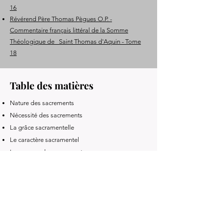
16
Révérend Père Thomas Pègues O.P. -
Commentaire français littéral de la Somme
Théologique de Saint Thomas d'Aquin - Tome
18
Table des matières
Nature des sacrements
Nécessité des sacrements
La grâce sacramentelle
Le caractère sacramentel
Les causes des sacrements
Le nombre des sacrements
Le sacrement de baptême
Les ministres du baptême
Les sujets du baptême
Les effets du baptême