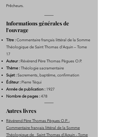
Prêcheurs.
Informations générales de
l'ouvrage
Titre :
Commentaire français littéral de la Somme
Théologique de Saint Thomas d'Aquin – Tome
17
Auteur :
Révérend Père Thomas Pègues O.P.
Thème :
Théologie sacramentaire
Sujet :
Sacrements, baptême, confirmation
Éditeur :
Pierre Téqui
Année de publication :
1927
Nombre de pages :
478
Autres livres
Révérend Père Thomas Pègues O.P. -
Commentaire français littéral de la Somme
Théologique de Saint Thomas d'Aquin - Tome