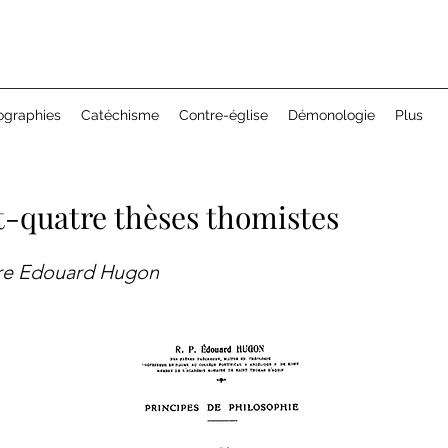
ographies
Catéchisme
Contre-église
Démonologie
Plus
t-quatre thèses thomistes
re Edouard Hugon