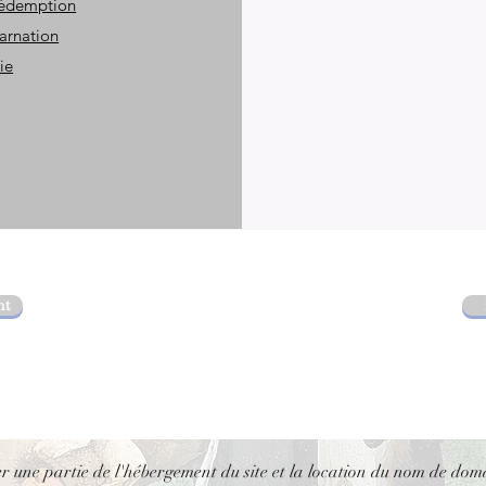
Rédemption
arnation
ie
nt
er une partie de l'hébergement du site et la location du nom de dom