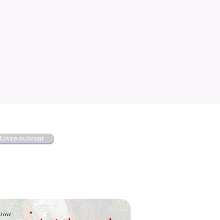
Livre suivant
aine.