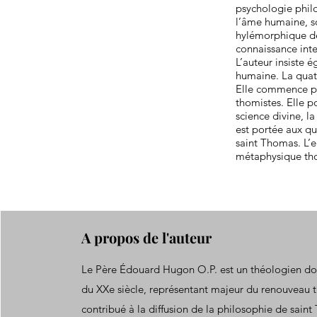
psychologie philo
l’âme humaine, so
hylémorphique de 
connaissance inte
L’auteur insiste 
humaine. La quatr
Elle commence pa
thomistes. Elle po
science divine, l
est portée aux qu
saint Thomas. L’e
métaphysique thom
A propos de l'auteur
Le Père Édouard Hugon O.P. est un théologien do
du XXe siècle, représentant majeur du renouveau t
contribué à la diffusion de la philosophie de sain