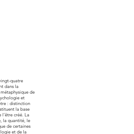
ingt-quatre
nt dans la
la métaphysique de
sychologie et
re : distinction
stituent la base
l’être créé. La
 la quantité, le
ique de certaines
logie et de la