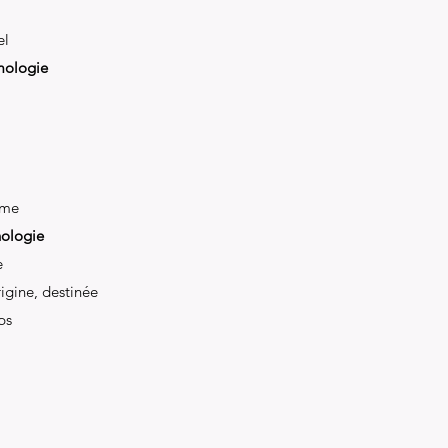
el
mologie
sme
hologie
e
igine, destinée
ps