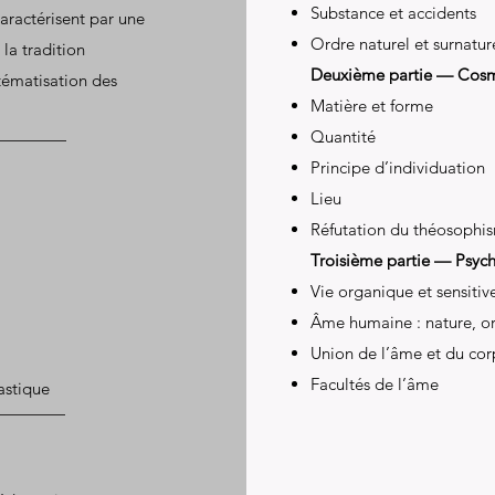
Substance et accidents
aractérisent par une
Ordre naturel et surnatur
 la tradition
Deuxième partie — Cos
stématisation des
Matière et forme
Quantité
Principe d’individuation
Lieu
Réfutation du théosophi
Troisième partie — Psyc
Vie organique et sensitiv
Âme humaine : nature, or
Union de l’âme et du cor
Facultés de l’âme
astique