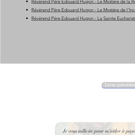
Révérend Père Edouard Hugon - Le Mystère de la 
Révérend Père Edouard Hugon - Le Mystère de l'Inc
Révérend Père Edouard Hugon - La Sainte Eucharist
Livre précéde
Je vous sollicite pour m’aider à pay