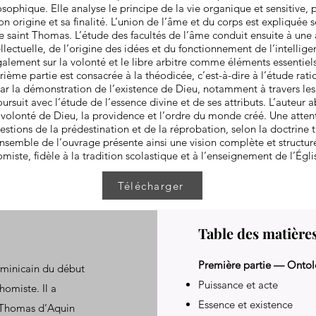
sophique. Elle analyse le principe de la vie organique et sensitive, p
n origine et sa finalité. L’union de l’âme et du corps est expliquée s
saint Thomas. L’étude des facultés de l’âme conduit ensuite à une 
llectuelle, de l’origine des idées et du fonctionnement de l’intellig
également sur la volonté et le libre arbitre comme éléments essentiels
ième partie est consacrée à la théodicée, c’est-à-dire à l’étude rati
r la démonstration de l’existence de Dieu, notamment à travers les
ursuit avec l’étude de l’essence divine et de ses attributs. L’auteur 
a volonté de Dieu, la providence et l’ordre du monde créé. Une attent
estions de la prédestination et de la réprobation, selon la doctrine 
nsemble de l’ouvrage présente ainsi une vision complète et structur
iste, fidèle à la tradition scolastique et à l’enseignement de l’Égli
Télécharger
Table des matière
Première partie — Ontol
minicain du début
Puissance et acte
homiste. Il a
Essence et existence
t Thomas d’Aquin