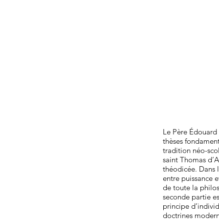
Le Père Édouard 
thèses fondamenta
tradition néo-sco
saint Thomas d’Aq
théodicée. Dans l
entre puissance e
de toute la philo
seconde partie es
principe d’individ
doctrines moderne