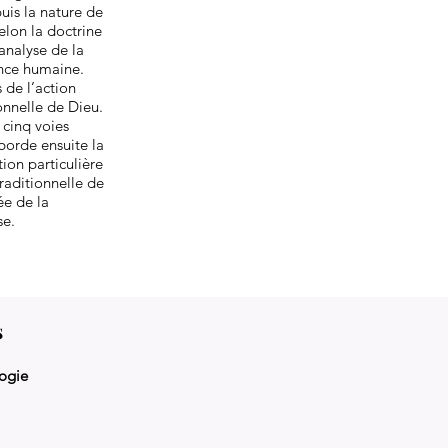
uis la nature de
elon la doctrine
analyse de la
ence humaine.
 de l’action
onnelle de Dieu.
 cinq voies
aborde ensuite la
ion particulière
traditionnelle de
ée de la
se.
s
ogie