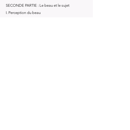
SECONDE PARTIE : Le beau et le sujet
I. Perception du beau
II. Sentiment esthétique
APPLICATIONS
I. L’homme
II. L’univers
III. Dieu
IV. L’art
APPENDICES
- Le temple chrétien et les arts
- Le joli, le beau et le sublime
- Le laid et le ridicule
Livre précédent