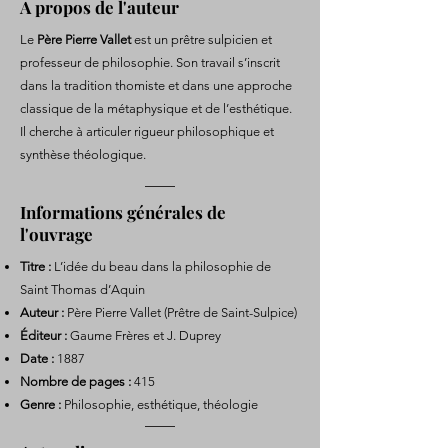
A propos de l'auteur
Le
Père Pierre Vallet
est un prêtre sulpicien et
professeur de philosophie. Son travail s’inscrit
dans la tradition thomiste et dans une approche
classique de la métaphysique et de l’esthétique.
Il cherche à articuler rigueur philosophique et
synthèse théologique.
Informations générales de
l'ouvrage
Titre :
L’idée du beau dans la philosophie de
Saint Thomas d’Aquin
Auteur :
Père Pierre Vallet (Prêtre de Saint-Sulpice)
Éditeur :
Gaume Frères et J. Duprey
Date :
1887
Nombre de pages :
415
Genre :
Philosophie, esthétique, théologie