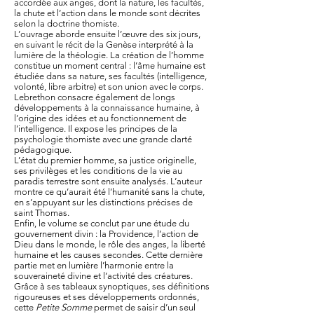
accordée aux anges, dont la nature, les facultés,
la chute et l’action dans le monde sont décrites
selon la doctrine thomiste.
L’ouvrage aborde ensuite l’œuvre des six jours,
en suivant le récit de la Genèse interprété à la
lumière de la théologie. La création de l’homme
constitue un moment central : l’âme humaine est
étudiée dans sa nature, ses facultés (intelligence,
volonté, libre arbitre) et son union avec le corps.
Lebrethon consacre également de longs
développements à la connaissance humaine, à
l’origine des idées et au fonctionnement de
l’intelligence. Il expose les principes de la
psychologie thomiste avec une grande clarté
pédagogique.
L’état du premier homme, sa justice originelle,
ses privilèges et les conditions de la vie au
paradis terrestre sont ensuite analysés. L’auteur
montre ce qu’aurait été l’humanité sans la chute,
en s’appuyant sur les distinctions précises de
saint Thomas.
Enfin, le volume se conclut par une étude du
gouvernement divin : la Providence, l’action de
Dieu dans le monde, le rôle des anges, la liberté
humaine et les causes secondes. Cette dernière
partie met en lumière l’harmonie entre la
souveraineté divine et l’activité des créatures.
Grâce à ses tableaux synoptiques, ses définitions
rigoureuses et ses développements ordonnés,
cette
Petite Somme
permet de saisir d’un seul