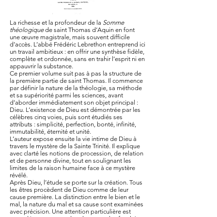
La richesse et la profondeur de la
Somme
théologique
de saint Thomas d’Aquin en font
une œuvre magistrale, mais souvent difficile
d’accès. L’abbé Frédéric Lebrethon entreprend ici
un travail ambitieux : en offrir une synthèse fidèle,
complète et ordonnée, sans en trahir l’esprit ni en
appauvrir la substance.
Ce premier volume suit pas à pas la structure de
la première partie de saint Thomas. Il commence
par définir la nature de la théologie, sa méthode
et sa supériorité parmi les sciences, avant
d’aborder immédiatement son objet principal :
Dieu. L’existence de Dieu est démontrée par les
célèbres cinq voies, puis sont étudiés ses
attributs : simplicité, perfection, bonté, infinité,
immutabilité, éternité et unité.
L’auteur expose ensuite la vie intime de Dieu à
travers le mystère de la Sainte Trinité. Il explique
avec clarté les notions de procession, de relation
et de personne divine, tout en soulignant les
limites de la raison humaine face à ce mystère
révélé.
Après Dieu, l’étude se porte sur la création. Tous
les êtres procèdent de Dieu comme de leur
cause première. La distinction entre le bien et le
mal, la nature du mal et sa cause sont examinées
avec précision. Une attention particulière est