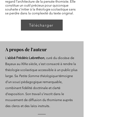
regard l’architecture de la pensée thomiste. Elle
constitue un outil précieux pour quiconque
souhaite s’initier à la théologie scolastique sans
se perdre dans la complexité du texte original.
Télécharger
A propos de l'auteur
L’
abbé Frédéric Lebrethon
, curé du diocèse de
Bayeux au XIXe siècle, s’est consacré à rendre la
théologie scolastique accessible à un public plus
large. Sa
Petite Somme théologique
témoigne
d’un souci pédagogique remarquable,
combinant fidélité doctrinale et clarté
d’exposition. Son travail s’inscrit dans le
mouvement de diffusion du thomisme auprès
des clercs et des laïcs instruits.