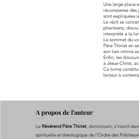
Une large place 
récompense des ju
sont expliquées a
Le récit se concen
pharisiens, disco
interprété à la lu
Le sommet du volu
Père Thiriet en ex
son lien intime a
Enfin, les discour
à Jésus-Christ, ac
Ce tome constitue
lecteur à contemp
A propos de l'auteur
Le
Révérend Père Thiriet
, dominicain, s’inscrit dan
spirituelle et théologique de l’Ordre des Prêcheur