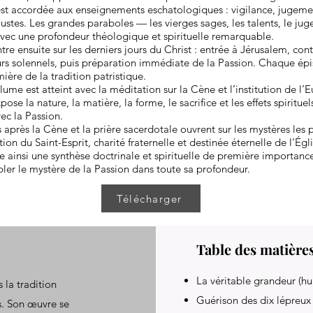
est accordée aux enseignements eschatologiques : vigilance, jugemen
stes. Les grandes paraboles — les vierges sages, les talents, le ju
vec une profondeur théologique et spirituelle remarquable.
tre ensuite sur les derniers jours du Christ : entrée à Jérusalem, con
urs solennels, puis préparation immédiate de la Passion. Chaque ép
mière de la tradition patristique.
me est atteint avec la méditation sur la Cène et l’institution de l’Eu
pose la nature, la matière, la forme, le sacrifice et les effets spiritue
vec la Passion.
s après la Cène et la prière sacerdotale ouvrent sur les mystères les 
tion du Saint-Esprit, charité fraternelle et destinée éternelle de l’Égli
 ainsi une synthèse doctrinale et spirituelle de première importance
ler le mystère de la Passion dans toute sa profondeur.
Télécharger
Table des matière
La véritable grandeur (hu
s la tradition
Guérison des dix lépreux
s. Son œuvre se