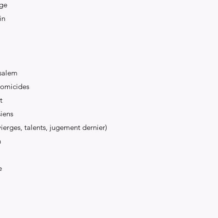
age
in
usalem
homicides
t
siens
ierges, talents, jugement dernier)
n
e