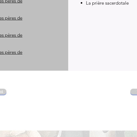
les pères de
La prière sacerdotale
les pères de
les pères de
les pères de
nt