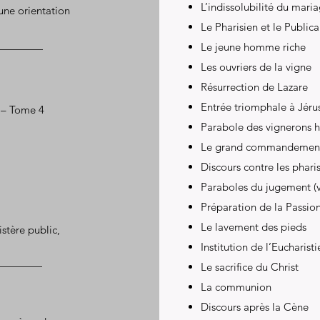
L’indissolubilité du mari
 une orientation
Le Pharisien et le Publica
Le jeune homme riche
Les ouvriers de la vigne
Résurrection de Lazare
Entrée triomphale à Jér
e – Tome 4
Parabole des vignerons 
Le grand commandemen
Discours contre les phari
Paraboles du jugement (v
Préparation de la Passio
Le lavement des pieds
istère public,
Institution de l’Eucharisti
Le sacrifice du Christ
La communion
Discours après la Cène