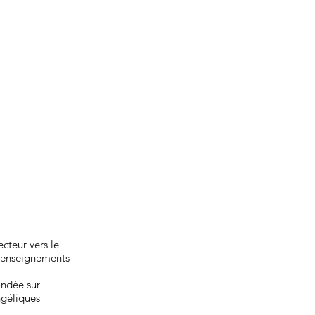
cteur vers le
es enseignements
ondée sur
ngéliques
.