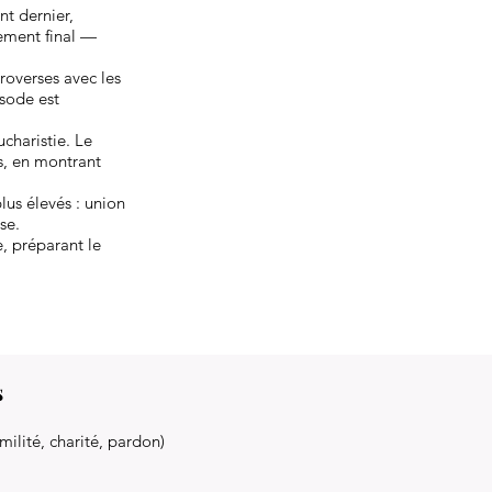
t dernier,
gement final —
troverses avec les
isode est
charistie. Le
ls, en montrant
plus élevés : union
se.
, préparant le
s
milité, charité, pardon)