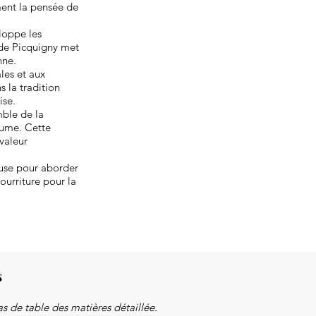
ment la pensée de
eloppe les
 de Picquigny met
nne.
les et aux
s la tradition
ise.
mble de la
lume. Cette
 valeur
euse pour aborder
nourriture pour la
s
s de table des matières détaillée.