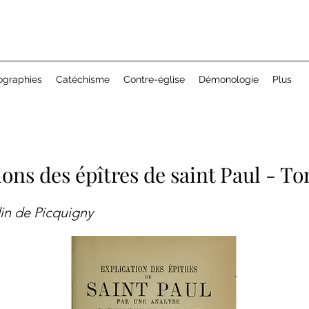
ographies
Catéchisme
Contre-église
Démonologie
Plus
ions des épîtres de saint Paul - To
din de Picquigny