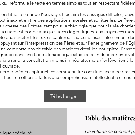
, qui reformule le texte en termes simples tout en respectant fidèle
nstitue le cœur de l’ouvrage. Il éclaire les passages difficiles, dév
trinaux et en tire des applications morales et spirituelles. Le Père
a richesse des Épîtres, tant pour la théologie que pour la vie chrétie
ticulière est portée aux questions dogmatiques, aux exigences mora
é que suscitent les textes pauliens. L’auteur s’inscrit pleinement dan
appuyant sur l’interprétation des Pères et sur l’enseignement de l’Égl
ne comporte pas de table des matières détaillée par épître, l’ense
egroupé dans une table alphabétique située à la fin du quatrième vo
toriale rend la consultation moins immédiate, mais n’enlève rien à la
l’ouvrage.
et profondément spirituel, ce commentaire constitue une aide préci
nt Paul, en offrant à la fois une compréhension intellectuelle et une 
Télécharger
Table des matière
Ce volume ne contient pa
olique spécialisé