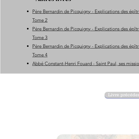
Père Bernardin de Picquigny - Explications des épîtr
Tome 2
Père Bernardin de Picquigny - Explications des épîtr
Tome 3
Père Bernardin de Picquigny - Explications des épîtr
Tome 4
Abbé Constant-Henri Fouard - Saint Paul, ses missi
Livre précéde