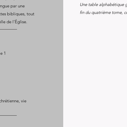
Une table alphabétique g
tingue par une
fin du quatrième tome, c
tes bibliques, tout
lle de l’Église.
me 1
chrétienne, vie