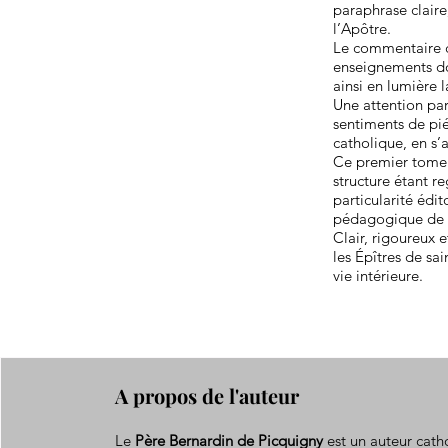
paraphrase claire
l’Apôtre.
Le commentaire co
enseignements doc
ainsi en lumière l
Une attention par
sentiments de piét
catholique, en s’
Ce premier tome 
structure étant r
particularité édi
pédagogique de 
Clair, rigoureux 
les Épîtres de sai
vie intérieure.
A propos de l'auteur
Le
Père Bernardin de Picquigny
est un auteur cath