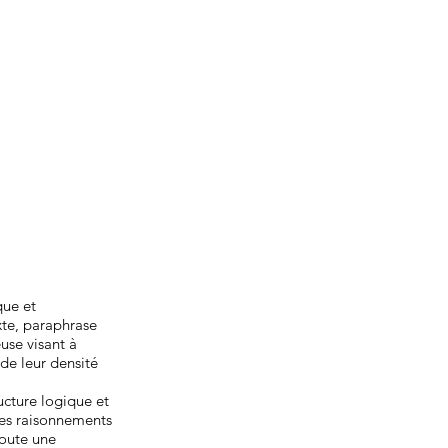
que et
xte, paraphrase
use visant à
 de leur densité
ucture logique et
des raisonnements
joute une