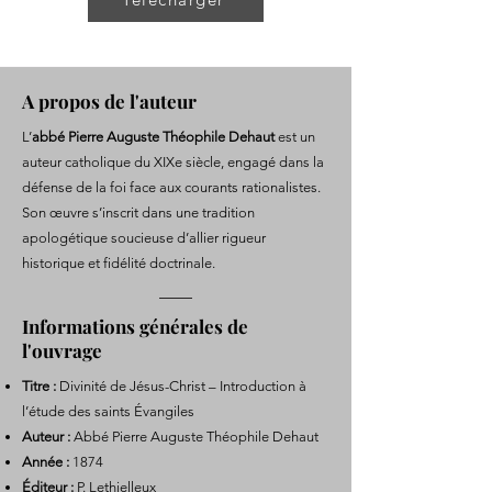
A propos de l'auteur
L’
abbé Pierre Auguste Théophile Dehaut
est un
auteur catholique du XIXe siècle, engagé dans la
défense de la foi face aux courants rationalistes.
Son œuvre s’inscrit dans une tradition
apologétique soucieuse d’allier rigueur
historique et fidélité doctrinale.
Informations générales de
l'ouvrage
Titre :
Divinité de Jésus-Christ – Introduction à
l’étude des saints Évangiles
Auteur :
Abbé Pierre Auguste Théophile Dehaut
Année :
1874
Éditeur :
P. Lethielleux