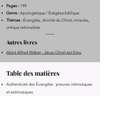
Pages :
199
Genre :
Apologétique / Exégèse biblique
Thèmes :
Évangiles, divinité du Christ, miracles,
critique rationaliste
Autres livres
Abbé Alfred Weber - Jésus-Christ est Dieu
Table des matières
Authenticité des Évangiles : preuves intrinsèques
et extrinsèques
Étude des Évangiles de Matthieu, Marc, Luc et
Jean
Rapports entre les Évangiles synoptiques
Intégrité et véracité des textes évangéliques
Réfutation du rationalisme moderne
Divinité de Jésus-Christ